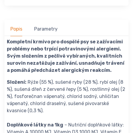
Popis
Parametry
Kompletní krmivo pro dospělé psy se zažívacími
problémy nebo trpící potravinovými alergiemi.
Svým složením z pečlivě vybíraných, kvalitních
surovin nezatěžuje zažívání, usnadňuje trávení
a pomáhá předcházet alergickým reakcím.
Složení:
Rýže (55 %), sušené ryby (28 %), rybí olej (8
%), sušená dřeň z červené řepy (5 %), rostlinný olej (2
%), fosforečnan vápenatý, chlorid sodný, uhličitan
vápenatý, chlorid draselný, sušené pivovarské
kvasnice (0,3 %).
Doplňkové látky na 1kg
– Nutriční doplňkové látky:
Vitamín A 10000 MJ, Vitamín D3 1000 MJ, Vitamín E