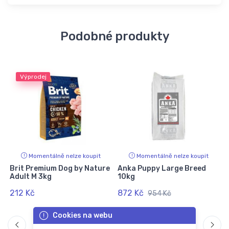
Podobné produkty
Výprodej
Momentálně nelze koupit
Momentálně nelze koupit
Brit Premium Dog by Nature
Anka Puppy Large Breed
Adult M 3kg
10kg
212 Kč
872 Kč
954 Kč
Cookies na webu