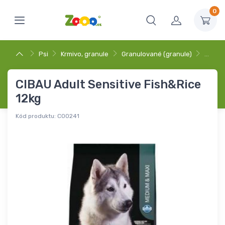
0
Psi
Krmivo, granule
Granulované (granule)
…
CIBAU Adult Sensitive Fish&Rice
12kg
Kód produktu:
C00241