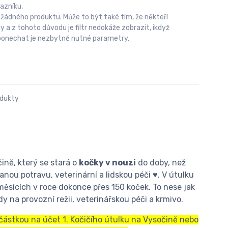
azníku,
 žádného produktu. Může to být také tím, že někteří
 z tohoto důvodu je filtr nedokáže zobrazit, ikdyž
u ponechat je nezbytně nutné parametry.
odukty
ině, který se stará o
kočky v nouzi
do doby, než
nou potravu, veterinární a lidskou péči ♥. V útulku
měsících v roce dokonce přes 150 koček. To nese jak
y na provozní režii, veterinářskou péči a krmivo.
 částkou na účet 1. Kočičího útulku na Vysočině nebo