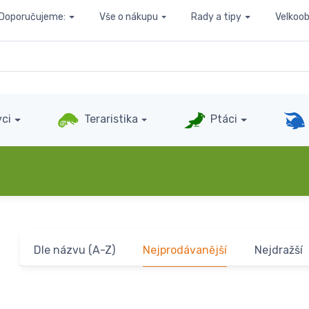
Doporučujeme:
Vše o nákupu
Rady a tipy
Velkoo
ci
Teraristika
Ptáci
Dle názvu (A-Z)
Nejprodávanější
Nejdražší