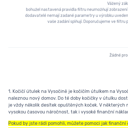
Vážený zák
bohužel nastavená pravidla filtru neumožňují zobrazení
dodavatelé nemají zadané parametry u výrobku uvedeny a
vaše zadání splňují. Doporučujeme ve filtr
Žádné pr
1. Kočičí útulek na Vysočině je kočičím útulkem na Vysoč
naleznou nový domov. Do té doby kočičky v útulku dosta
je vždy několik desítek opuštěných koček. V některých 
vysokou časovou náročnost, tak i vysoké finanční náklad
Pokud by jste rádi pomohli, můžete pomoci jak finanční