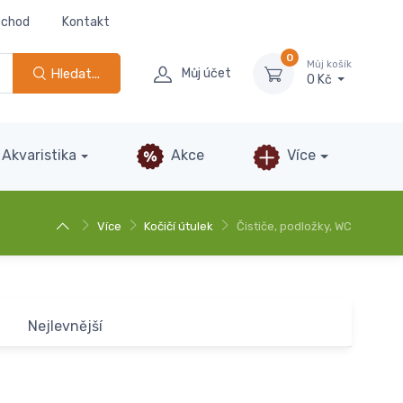
bchod
Kontakt
0
Můj košík
Hledat...
Můj účet
0 Kč
Akvaristika
Akce
Více
Více
Kočičí útulek
Čističe, podložky, WC
Nejlevnější