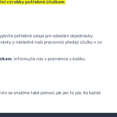
lní výrobky potřebné útulkem
.
yplníte potřebné údaje pro odeslání objednávky.
návky ji následně naši pracovníci předají útulku v co
ulkem
, informujte nás v poznámce v košíku.
roto se snažíme také pomoci jak jen to jde. Ke každé