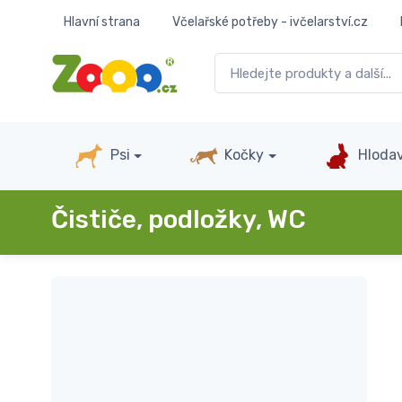
Hlavní strana
Včelařské potřeby - ivčelarství.cz
Psi
Kočky
Hlodav
Čističe, podložky, WC