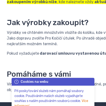
zakoupením výrobků níže
, kde naleznete vždy
aktuá
Jak výrobky zakoupit?
Výrobky ve chtěném množstvím vložíte do košíku, kde v
Jako dopravu zvolíte Pro Kočičí útulek. Po úhradě objed
nejkratším možném termíně.
Pokud vyžadujete
darovací smlouvu vystavenou út
Pomáháme s vámi
Cookies na webu
Víme, že 1. Kočičí útulek na Vysočině to nemá snadné, p
objednávce
dáme útulku vždy něco navíc
.
Při poskytování služeb nám pomáhají soubory
cookie. Používáním našich služeb vyjadřujete
souhlas s naším používáním souborů cookie.
Více
informací