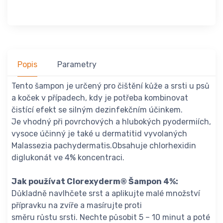
Popis
Parametry
Tento šampon je určený pro čištění kůže a srsti u psů
a koček v případech, kdy je potřeba kombinovat
čistící efekt se silným dezinfekčním účinkem.
Je vhodný při povrchových a hlubokých pyodermiích,
vysoce účinný je také u dermatitid vyvolaných
Malassezia pachydermatis.Obsahuje chlorhexidin
diglukonát ve 4% koncentraci.
Jak používat Clorexyderm® Šampon 4%:
Důkladně navlhčete srst a aplikujte malé množství
přípravku na zvíře a masírujte proti
směru růstu srsti. Nechte působit 5 – 10 minut a poté