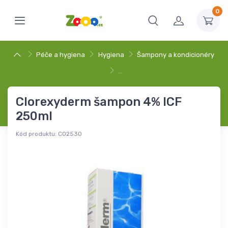
0
Péče a hygiena
Hygiena
Šampony a kondicionéry
…
Clorexyderm šampon 4% ICF
250ml
Kód produktu:
C02530