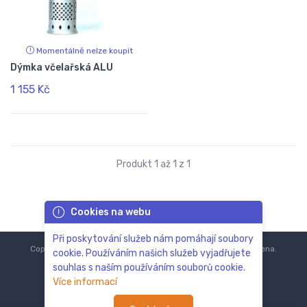
Momentálně nelze koupit
Dýmka včelařská ALU
1 155 Kč
Produkt 1 až 1 z 1
Cookies na webu
Při poskytování služeb nám pomáhají soubory
Copyright © 2018-2024
ZoOo.cz®
Všechna práva vyhrazena.
cookie. Používáním našich služeb vyjadřujete
souhlas s naším používáním souborů cookie.
Více informací