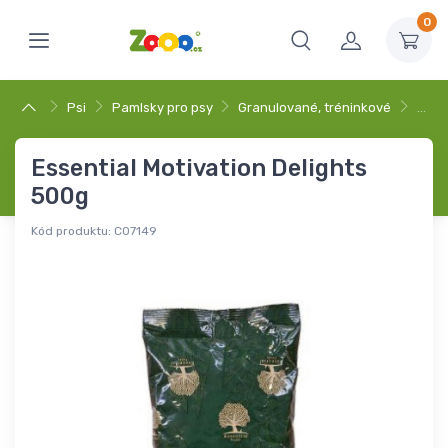
0
Psi
Pamlsky pro psy
Granulované, tréninkové
…
Essential Motivation Delights
500g
Kód produktu:
C07149