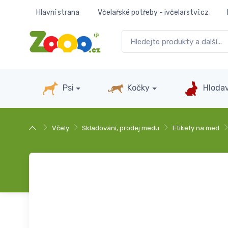
Hlavní strana
Včelařské potřeby - ivčelarství.cz
Psi
Kočky
Hlodav
Včely
Skladování, prodej medu
Etikety na med