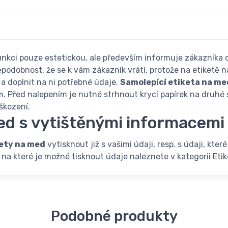
ci pouze estetickou, ale především informuje zákazníka o p
podobnost, že se k vám zákazník vrátí, protože na etiketě n
 a doplnit na ni potřebné údaje.
Samolepící etiketa na me
. Před nalepením je nutné strhnout krycí papírek na druhé st
škození.
ed s vytištěnými informacemi 
ety na med
vytisknout již s vašimi údaji, resp. s údaji, kte
na které je možné tisknout údaje naleznete v kategorii Eti
Podobné produkty