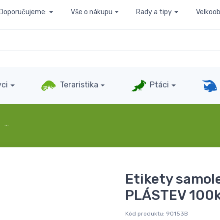
Doporučujeme:
Vše o nákupu
Rady a tipy
Velkoo
ci
Teraristika
Ptáci
…
Etikety samole
PLÁSTEV 100
Kód produktu:
90153B