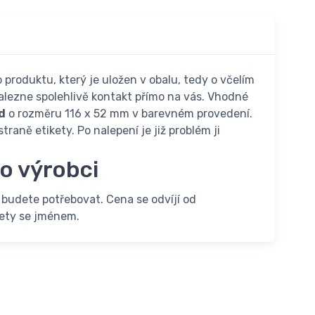
roduktu, který je uložen v obalu, tedy o včelím
alezne spolehlivě kontakt přímo na vás. Vhodné
d
o rozměru 116 x 52 mm v barevném provedení.
raně etikety. Po nalepení je již problém ji
o výrobci
ré budete potřebovat. Cena se odvíjí od
kety se jménem.