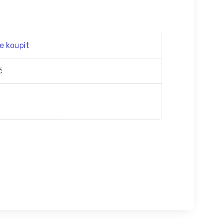
e koupit
č