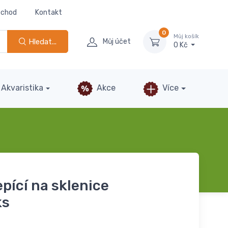
bchod
Kontakt
0
Můj košík
Hledat...
Můj účet
0 Kč
Akvaristika
Akce
Více
pící na sklenice
ks