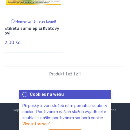
Momentálně nelze koupit
Etiketa samolepící Květový
pyl
2,00 Kč
Produkt 1 až 1 z 1
Cookies na webu
Při poskytování služeb nám pomáhají soubory
Copyright © 2018-2024
ZoOo.cz®
Všechna práva vyhrazena.
cookie. Používáním našich služeb vyjadřujete
souhlas s naším používáním souborů cookie.
Více informací