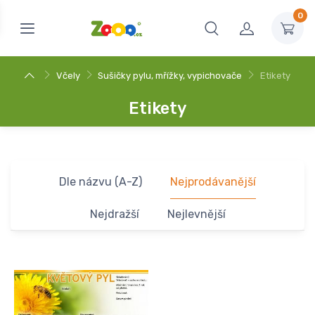
0
Včely
Sušičky pylu, mřížky, vypichovače
Etikety
Etikety
Dle názvu (A-Z)
Nejprodávanější
Nejdražší
Nejlevnější