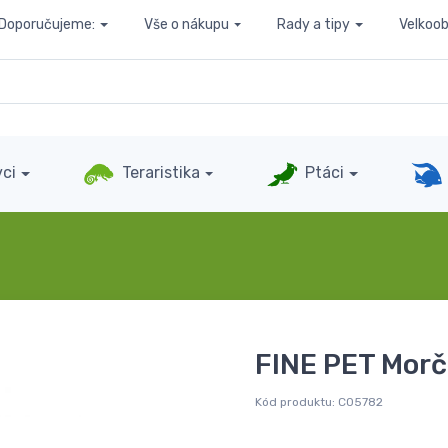
Doporučujeme:
Vše o nákupu
Rady a tipy
Velkoo
ci
Teraristika
Ptáci
FINE PET Mor
Kód produktu:
C05782