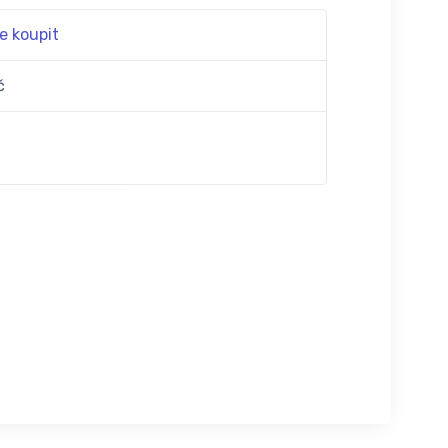
e koupit
č