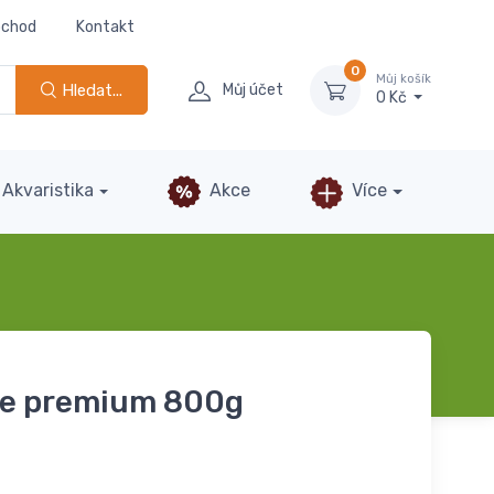
bchod
Kontakt
0
Můj košík
Hledat...
Můj účet
0 Kč
Akvaristika
Akce
Více
če premium 800g