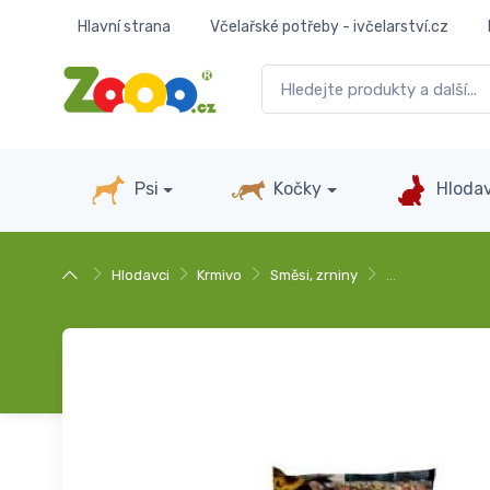
Hlavní strana
Včelařské potřeby - ivčelarství.cz
Psi
Kočky
Hlodav
Hlodavci
Krmivo
Směsi, zrniny
…