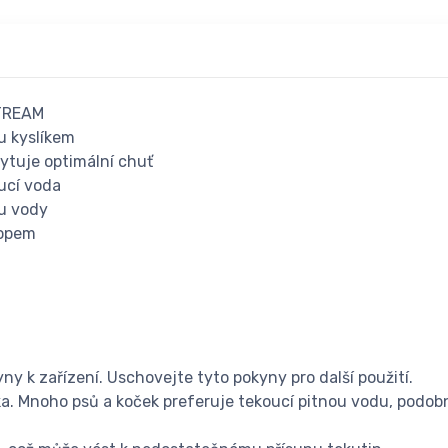
STREAM
u kyslíkem
kytuje optimální chuť
oucí voda
tu vody
topem
yny k zařízení. Uschovejte tyto pokyny pro další použití.
a. Mnoho psů a koček preferuje tekoucí pitnou vodu, podo