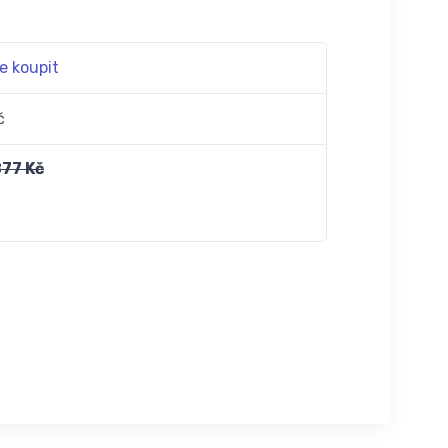
e koupit
č
77 Kč