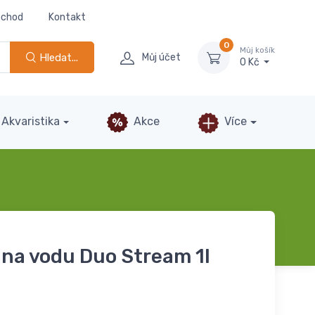
bchod
Kontakt
0
Můj košík
Hledat...
Můj účet
0 Kč
Akvaristika
Akce
Více
 na vodu Duo Stream 1l