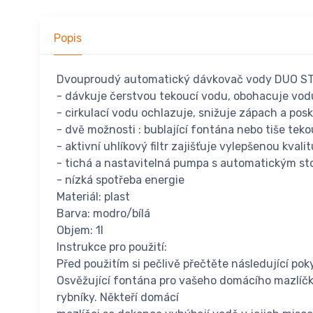
Popis
Dvouproudý automatický dávkovač vody DUO 
- dávkuje čerstvou tekoucí vodu, obohacuje vod
- cirkulací vodu ochlazuje, snižuje zápach a pos
- dvě možnosti : bublající fontána nebo tiše tek
- aktivní uhlíkový filtr zajišťuje vylepšenou kvali
- tichá a nastavitelná pumpa s automatickým s
- nízká spotřeba energie
Materiál: plast
Barva: modro/bílá
Objem: 1l
Instrukce pro použití:
Před použitím si pečlivě přečtěte následující pok
Osvěžující fontána pro vašeho domácího mazlíčk
rybníky. Někteří domácí