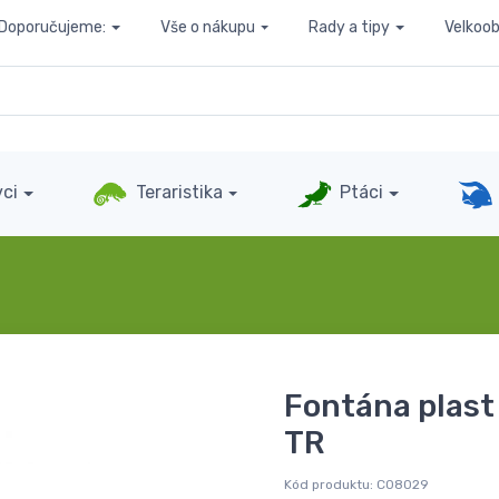
Doporučujeme:
Vše o nákupu
Rady a tipy
Velkoo
ci
Teraristika
Ptáci
Fontána plast
TR
Kód produktu:
C08029