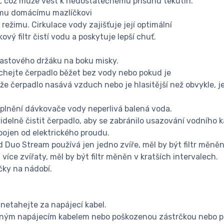
e, což může vést k nedostatečnému přísunu tekutin.
emu domácímu mazlíčkovi
ežimu. Cirkulace vody zajišťuje její optimální
vý filtr čistí vodu a poskytuje lepší chuť.
lastového držáku na boku misky.
hejte čerpadlo běžet bez vody nebo pokud je
že čerpadlo nasává vzduch nebo je hlasitější než obvykle, je 
 plnění dávkovače vody neperlivá balená voda.
delně čistit čerpadlo, aby se zabránilo usazování vodního 
pojen od elektrického proudu.
d Duo Stream používá jen jedno zvíře, měl by být filtr měněn 
více zvířaty, měl by být filtr měněn v kratších intervalech.
čky na nádobí.
 netahejte za napájecí kabel.
ným napájecím kabelem nebo poškozenou zástrčkou nebo pok