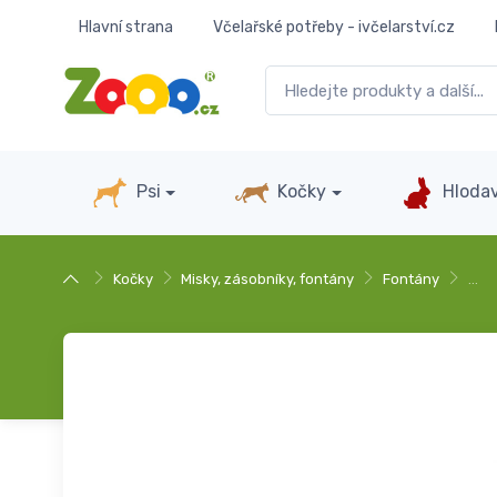
Hlavní strana
Včelařské potřeby - ivčelarství.cz
Psi
Kočky
Hlodav
Kočky
Misky, zásobníky, fontány
Fontány
…