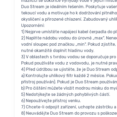
mazlíčci se dokonce vyhýbají vodě v jejich misc
Duo Stream je ideálním řešením. Poskytuje vaš
tekoucí vodu a motivuje ho k dodržování pitného r
okysličení a přirozené chlazení. Zabudovaný uhlíko
Upozornění:
1) Nejprve umístěte napájecí kabel čerpadla do p
2) Naplňte nádobu vodou do úrovně „max". Nenec
vodní sloupec pod značkou „min". Pokud zjistíte, 
nutné okamžitě doplnit hladinu vody.
3) V oblastech s tvrdou vodou se doporučuje pro
Pokud používáte vodu z vodovodu, je nutné pravi
4) Před údržbou se ujistěte, že je Duo Stream od
a) Kontrolujte uhlíkový filtr každé 2 měsíce. Poku
přístroj používán). Pokud je Duo Stream používán 
b) Pro čištění můžete vložit modrou misku do my
5) Nedotýkejte se žádných pohyblivých částí.
6) Nepoužívejte přístroj venku.
7) Chcete-li odpojit zařízení, uchopte zástrčku a
8) Neuvádějte Duo Stream do provozu s poškoze