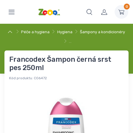
0
Péče a hygiena
Hygiena
Šampony a kondicionéry
…
Francodex Šampon černá srst
pes 250ml
Kód produktu:
C06472