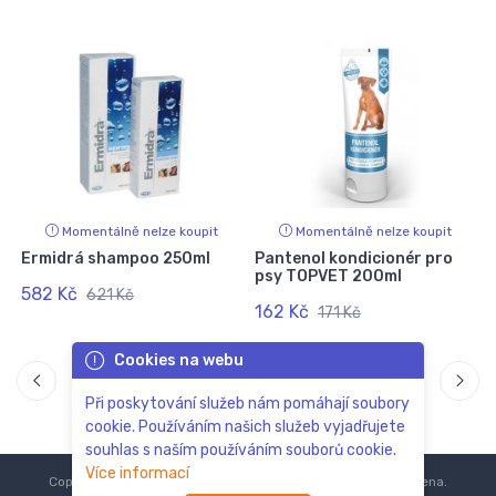
Momentálně nelze koupit
Momentálně nelze koupit
Ermidrá shampoo 250ml
Pantenol kondicionér pro
psy TOPVET 200ml
582 Kč
621 Kč
162 Kč
171 Kč
Cookies na webu
Při poskytování služeb nám pomáhají soubory
cookie. Používáním našich služeb vyjadřujete
souhlas s naším používáním souborů cookie.
Více informací
Copyright © 2018-2024
ZoOo.cz®
Všechna práva vyhrazena.