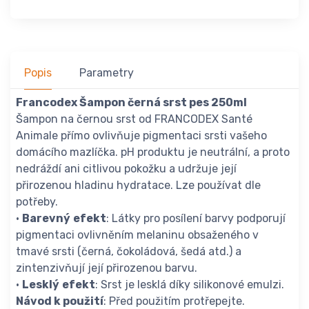
Popis
Parametry
Francodex Šampon černá srst pes 250ml
Šampon na černou srst od FRANCODEX Santé
Animale přímo ovlivňuje pigmentaci srsti vašeho
domácího mazlíčka. pH produktu je neutrální, a proto
nedráždí ani citlivou pokožku a udržuje její
přirozenou hladinu hydratace. Lze používat dle
potřeby.
•
Barevný
efekt
: Látky pro posílení barvy podporují
pigmentaci ovlivněním melaninu obsaženého v
tmavé srsti (černá, čokoládová, šedá atd.) a
zintenzivňují její přirozenou barvu.
•
Lesklý
efekt
: Srst je lesklá díky silikonové emulzi.
Návod k použití
: Před použitím protřepejte.