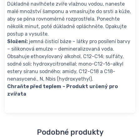
Důkladně navlhčete zvíře vlažnou vodou, naneste
malé množství šamponu a vmasírujte do srsti a kůže,
aby se pěna rovnoměrně rozprostřela. Ponechte
několik minut, poté důkladně opláchněte. Opakujte
postup a vysušte.
Složení:
jemná čisticí báze – látky pro posílení barvy
– silikonová emulze – demineralizovaná voda.
Obsahuje ethoxylovaný alkohol, C12-C14; sulfáty,
sodné soli; hydroxycitronellal; mono-C12-16-alkyl
estery síranu sodného; amidy, C12-C18 a C18-
nenasycené., N, Nbis (hydroxyethyl).
Chraňte před teplem
– Produkt
určený
pro
zvířata
Podobné produkty