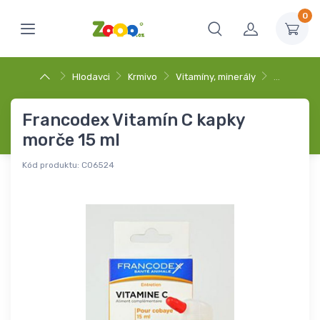
0
Hlodavci
Krmivo
Vitamíny, minerály
…
Francodex Vitamín C kapky
morče 15 ml
Kód produktu:
C06524