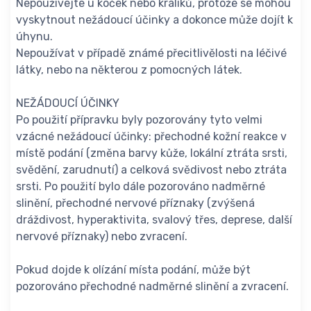
Nepoužívejte u koček nebo králíků, protože se mohou
vyskytnout nežádoucí účinky a dokonce může dojít k
úhynu.
Nepoužívat v případě známé přecitlivělosti na léčivé
látky, nebo na některou z pomocných látek.
NEŽÁDOUCÍ ÚČINKY
Po použití přípravku byly pozorovány tyto velmi
vzácné nežádoucí účinky: přechodné kožní reakce v
místě podání (změna barvy kůže, lokální ztráta srsti,
svědění, zarudnutí) a celková svědivost nebo ztráta
srsti. Po použití bylo dále pozorováno nadměrné
slinění, přechodné nervové příznaky (zvýšená
dráždivost, hyperaktivita, svalový třes, deprese, další
nervové příznaky) nebo zvracení.
Pokud dojde k olízání místa podání, může být
pozorováno přechodné nadměrné slinění a zvracení.