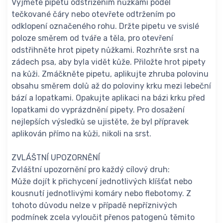
Vyjměte pipetu odstřižením nůžkami podél
tečkované čáry nebo otevřete odtržením po
odklopení označeného rohu. Držte pipetu ve svislé
poloze směrem od tváře a těla, pro otevření
odstřihněte hrot pipety nůžkami. Rozhrňte srst na
zádech psa, aby byla vidět kůže. Přiložte hrot pipety
na kůži. Zmáčkněte pipetu, aplikujte zhruba polovinu
obsahu směrem dolů až do poloviny krku mezi lebeční
bází a lopatkami. Opakujte aplikaci na bázi krku před
lopatkami do vyprázdnění pipety. Pro dosažení
nejlepších výsledků se ujistěte, že byl přípravek
aplikován přímo na kůži, nikoli na srst.
ZVLÁŠTNÍ UPOZORNĚNÍ
Zvláštní upozornění pro každý cílový druh:
Může dojít k přichycení jednotlivých klíšťat nebo
kousnutí jednotlivými komáry nebo flebotomy. Z
tohoto důvodu nelze v případě nepříznivých
podmínek zcela vyloučit přenos patogenů těmito