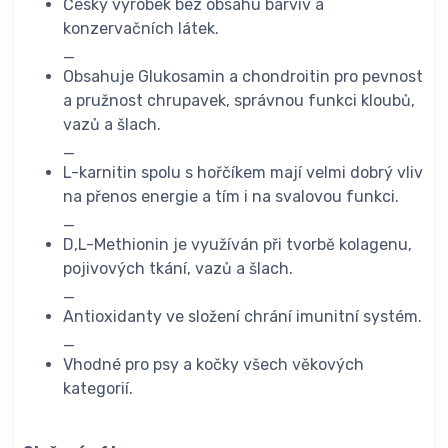
Český výrobek bez obsahu barviv a
konzervačních látek.
_
Obsahuje Glukosamin a chondroitin pro pevnost
a pružnost chrupavek, správnou funkci kloubů,
vazů a šlach.
_
L-karnitin spolu s hořčíkem mají velmi dobrý vliv
na přenos energie a tím i na svalovou funkci.
_
D,L-Methionin je využíván při tvorbě kolagenu,
pojivových tkání, vazů a šlach.
_
Antioxidanty ve složení chrání imunitní systém.
_
Vhodné pro psy a kočky všech věkových
kategorií.