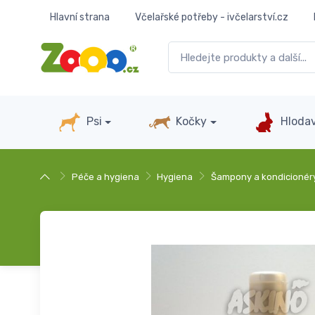
Hlavní strana
Včelařské potřeby - ivčelarství.cz
Psi
Kočky
Hlodav
Péče a hygiena
Hygiena
Šampony a kondicionér