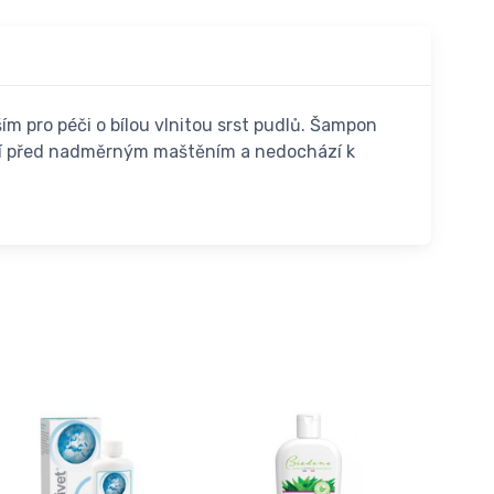
m pro péči o bílou vlnitou srst pudlů. Šampon
rání před nadměrným maštěním a nedochází k