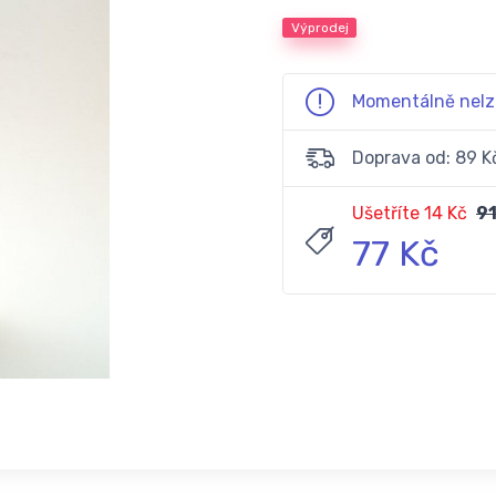
Výprodej
Momentálně nelz
Doprava od: 89 K
Ušetříte 14 Kč
91
77 Kč