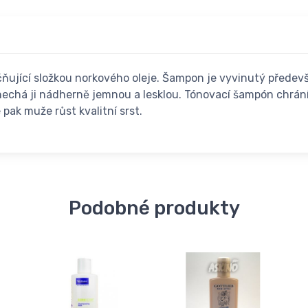
ňující složkou norkového oleje. Šampon je vyvinutý předevší
 zanechá ji nádherně jemnou a lesklou. Tónovací šampón ch
 pak muže růst kvalitní srst.
Podobné produkty