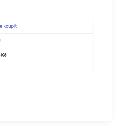
e koupit
č
 Kč