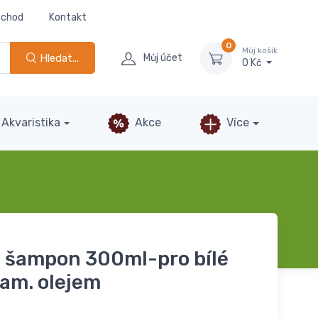
bchod
Kontakt
0
Můj košík
Hledat...
Můj účet
0 Kč
Akvaristika
Akce
Více
l šampon 300ml-pro bílé
am. olejem