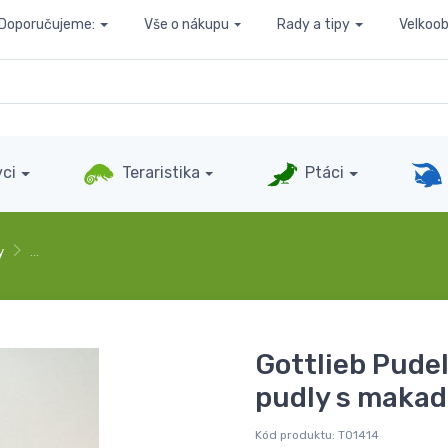
Doporučujeme:
Vše o nákupu
Rady a tipy
Velkoo
ci
Teraristika
Ptáci
y
…
Gottlieb Pude
pudly s makad
Kód produktu:
T01414