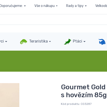
Doporučujeme:
Vše o nákupu
Rady a tipy
Velkoo
ci
Teraristika
Ptáci
Gourmet Gold 
s hovězím 85g
Kód produktu:
C03287