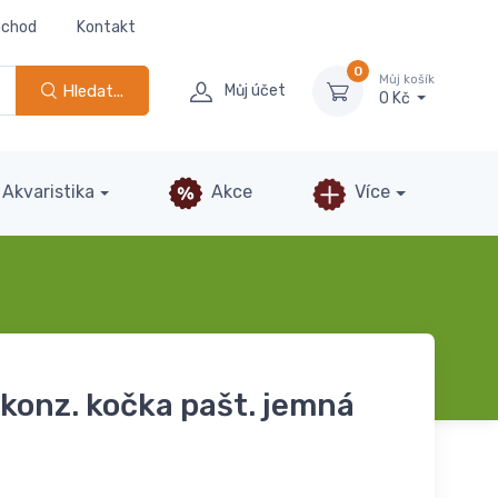
bchod
Kontakt
0
Můj košík
Hledat...
Můj účet
0 Kč
Akvaristika
Akce
Více
konz. kočka pašt. jemná