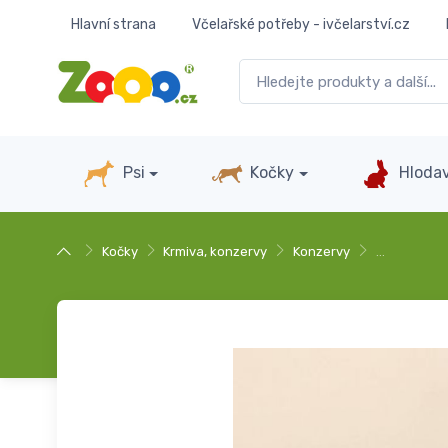
Hlavní strana
Včelařské potřeby - ivčelarství.cz
Psi
Kočky
Hlodav
Kočky
Krmiva, konzervy
Konzervy
…