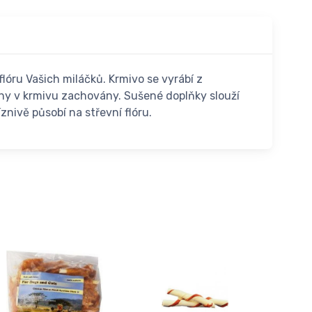
lóru Vašich miláčků. Krmivo se vyrábí z
míny v krmivu zachovány. Sušené doplňky slouží
znivě působí na střevní flóru.