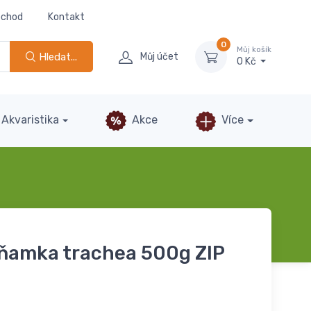
bchod
Kontakt
0
Můj košík
Hledat...
Můj účet
0 Kč
Akvaristika
Akce
Více
ňamka trachea 500g ZIP