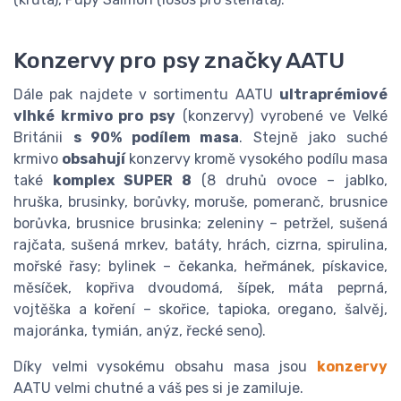
Konzervy pro psy značky AATU
Dále pak najdete v sortimentu AATU
ultraprémiové
vlhké krmivo pro psy
(konzervy) vyrobené ve Velké
Británii
s 90% podílem masa
. Stejně jako suché
krmivo
obsahují
konzervy kromě vysokého podílu masa
také
komplex SUPER 8
(8 druhů ovoce – jablko,
hruška, brusinky, borůvky, moruše, pomeranč, brusnice
borůvka, brusnice brusinka; zeleniny – petržel, sušená
rajčata, sušená mrkev, batáty, hrách, cizrna, spirulina,
mořské řasy; bylinek – čekanka, heřmánek, pískavice,
měsíček, kopřiva dvoudomá, šípek, máta peprná,
vojtěška a koření – skořice, tapioka, oregano, šalvěj,
majoránka, tymián, anýz, řecké seno).
Díky velmi vysokému obsahu masa jsou
konzervy
AATU velmi chutné a váš pes si je zamiluje.