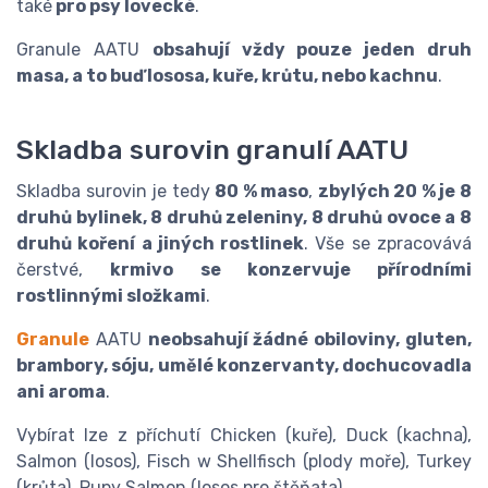
také
pro psy lovecké
.
Granule AATU
obsahují vždy pouze jeden druh
masa, a to buď lososa, kuře, krůtu, nebo kachnu
.
Skladba surovin granulí AATU
Skladba surovin je tedy
80 % maso
,
zbylých 20 % je 8
druhů bylinek, 8 druhů zeleniny, 8 druhů ovoce a 8
druhů koření a jiných rostlinek
. Vše se zpracovává
čerstvé,
krmivo se konzervuje přírodními
rostlinnými složkami
.
Granule
AATU
neobsahují žádné obiloviny, gluten,
brambory, sóju, umělé konzervanty, dochucovadla
ani aroma
.
Vybírat lze z příchutí Chicken (kuře), Duck (kachna),
Salmon (losos), Fisch w Shellfisch (plody moře), Turkey
(krůta), Pupy Salmon (losos pro štěňata).