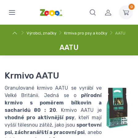
0
Výrobci, značky
Krmiva pro psy a kočky
AATU
AATU
Krmivo AATU
Granulované krmivo AATU se vyrábí ve
Velké Británii. Jedná se o
přírodní
krmivo s poměrem bílkovin a
sacharidů 80 : 20
. Krmivo AATU je
vhodné pro aktivnější psy
, kteří mají
vyšší tělesnou zátěž, jako jsou
sportovní
psi, záchranářští a pracovní psi
, anebo