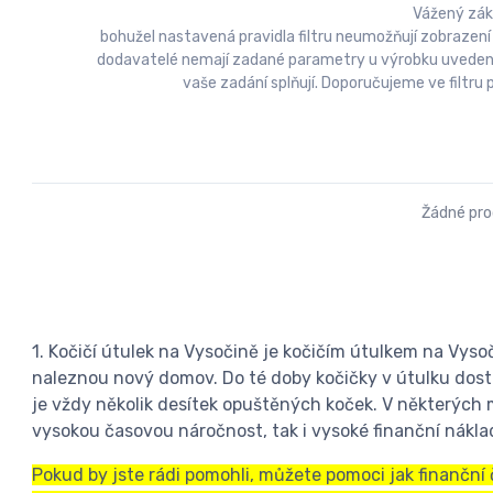
Vážený zák
bohužel nastavená pravidla filtru neumožňují zobrazení
dodavatelé nemají zadané parametry u výrobku uvedeny a
vaše zadání splňují. Doporučujeme ve filtr
Žádné pr
1. Kočičí útulek na Vysočině je kočičím útulkem na Vysoč
naleznou nový domov. Do té doby kočičky v útulku dosta
je vždy několik desítek opuštěných koček. V některých 
vysokou časovou náročnost, tak i vysoké finanční náklad
Pokud by jste rádi pomohli, můžete pomoci jak finanční