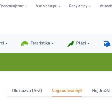
Doporučujeme:
Vše o nákupu
Rady a tipy
Velkoo
ci
Teraristika
Ptáci
Dle názvu (A-Z)
Nejprodávanější
Nejdražší