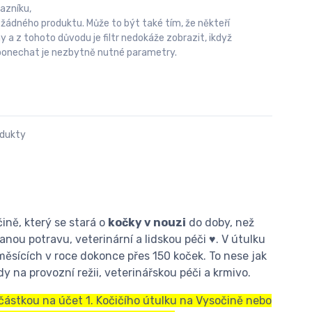
azníku,
 žádného produktu. Může to být také tím, že někteří
 z tohoto důvodu je filtr nedokáže zobrazit, ikdyž
u ponechat je nezbytně nutné parametry.
odukty
ině, který se stará o
kočky v nouzi
do doby, než
nou potravu, veterinární a lidskou péči ♥. V útulku
měsících v roce dokonce přes 150 koček. To nese jak
y na provozní režii, veterinářskou péči a krmivo.
 částkou na účet 1. Kočičího útulku na Vysočině nebo