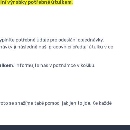
lní výrobky potřebné útulkem
.
yplníte potřebné údaje pro odeslání objednávky.
návky ji následně naši pracovníci předají útulku v co
ulkem
, informujte nás v poznámce v košíku.
roto se snažíme také pomoci jak jen to jde. Ke každé