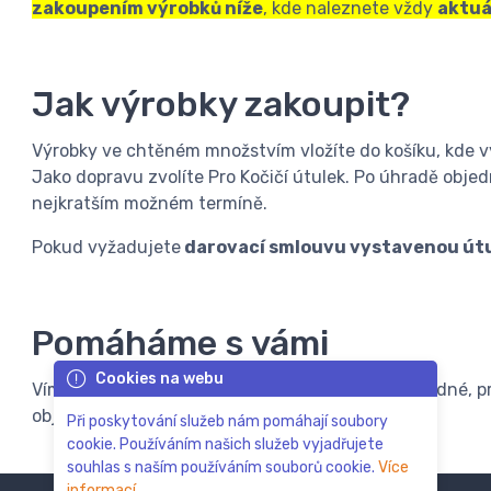
zakoupením výrobků níže
, kde naleznete vždy
aktuá
Jak výrobky zakoupit?
Výrobky ve chtěném množstvím vložíte do košíku, kde v
Jako dopravu zvolíte Pro Kočičí útulek. Po úhradě objed
nejkratším možném termíně.
Pokud vyžadujete
darovací smlouvu vystavenou út
Pomáháme s vámi
Cookies na webu
Víme, že 1. Kočičí útulek na Vysočině to nemá snadné, p
objednávce
dáme útulku vždy něco navíc
.
Při poskytování služeb nám pomáhají soubory
cookie. Používáním našich služeb vyjadřujete
souhlas s naším používáním souborů cookie.
Více
informací