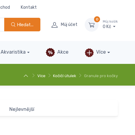
bchod
Kontakt
0
Můj košík
Hledat...
Můj účet
0 Kč
Akvaristika
Akce
Více
Více
Kočičí útulek
Granule pro kočky
Nejlevnější