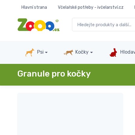
Hlavní strana
Včelařské potřeby - ivčelarství.cz
Psi
Kočky
Hlodav
Granule pro kočky