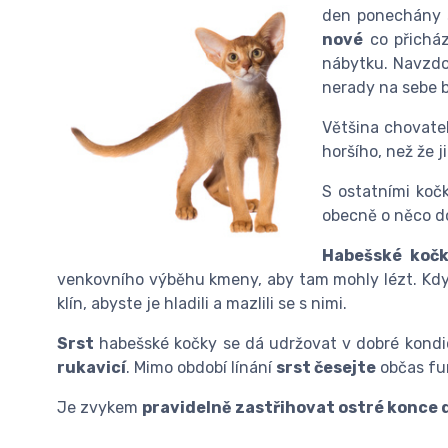
den ponechány s
nové
co přichá
nábytku. Navzdo
nerady na sebe b
Většina chovate
horšího, než že j
S ostatními koč
obecně o něco do
Habešské kočk
venkovního výběhu kmeny, aby tam mohly lézt. Když 
klín, abyste je hladili a mazlili se s nimi.
Srst
habešské kočky se dá udržovat v dobré kondi
rukavicí
. Mimo období línání
srst česejte
občas fur
Je zvykem
pravidelně zastřihovat ostré konce 