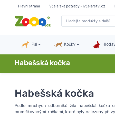
Hlavní strana
Včelařské potřeby - ivčelarství.cz
Psi
Kočky
Hlodav
Habešská kočka
Habešská kočka
Podle mnohých odborníků žila habešská kočka u
mumifikovanými kočkami, které byly nalezeny při vy