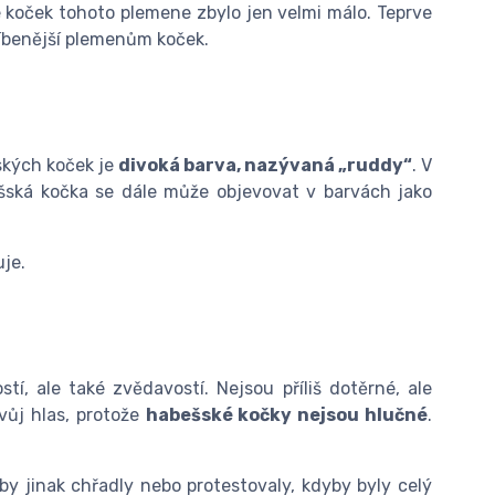
že koček tohoto plemene zbylo jen velmi málo. Teprve
íbenější plemenům koček.
ských koček je
divoká barva, nazývaná „ruddy“
. V
bešská kočka se dále může objevovat v barvách jako
je.
tí, ale také zvědavostí. Nejsou příliš dotěrné, ale
vůj hlas, protože
habešské kočky nejsou hlučné
.
ě by jinak chřadly nebo protestovaly, kdyby byly celý