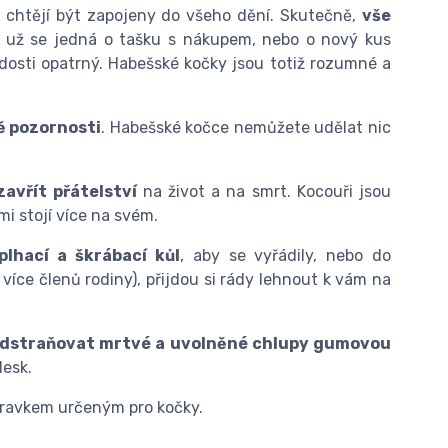
 chtějí být zapojeny do všeho dění. Skutečně,
vše
 už se jedná o tašku s nákupem, nebo o nový kus
osti opatrný. Habešské kočky jsou totiž rozumné a
ě pozornosti
. Habešské kočce nemůžete udělat nic
avřít přátelství
na život a na smrt. Kocouři jsou
mi stojí více na svém.
plhací a škrábací kůl
, aby se vyřádily, nebo do
íce členů rodiny), přijdou si rády lehnout k vám na
 odstraňovat mrtvé a uvolněné chlupy gumovou
lesk.
ípravkem určeným pro kočky.