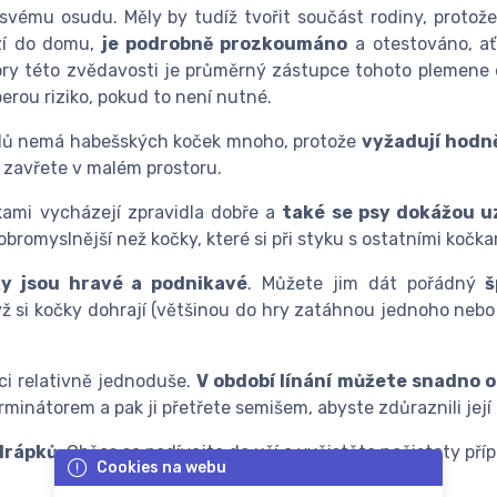
vému osudu. Měly by tudíž tvořit součást rodiny, protože
zí do domu,
je podrobně prozkoumáno
a otestováno, ať
ry této zvědavosti je průměrný zástupce tohoto plemene d
erou riziko, pokud to není nutné.
lů nemá habešských koček mnoho, protože
vyžadují hodn
i zavřete v malém prostoru.
kami vycházejí zpravidla dobře a
také se psy dokážou uz
bromyslnější než kočky, které si při styku s ostatními kočka
y jsou hravé a podnikavé
. Můžete jim dát pořádný
š
si kočky dohrají (většinou do hry zatáhnou jednoho nebo v
ci relativně jednoduše.
V období línání můžete snadno
minátorem a pak ji přetřete semišem, abyste zdůraznili její 
drápků
. Občas se podívejte do uší a vyčistěte nečistoty př
Cookies na webu