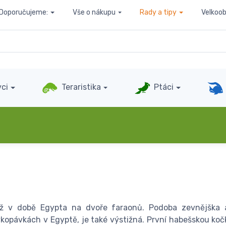
Doporučujeme:
Vše o nákupu
Rady a tipy
Velkoo
ci
Teraristika
Ptáci
ž v době Egypta na dvoře faraonů. Podoba zevnějška a
kopávkách v Egyptě, je také výstižná. První habešskou kočk