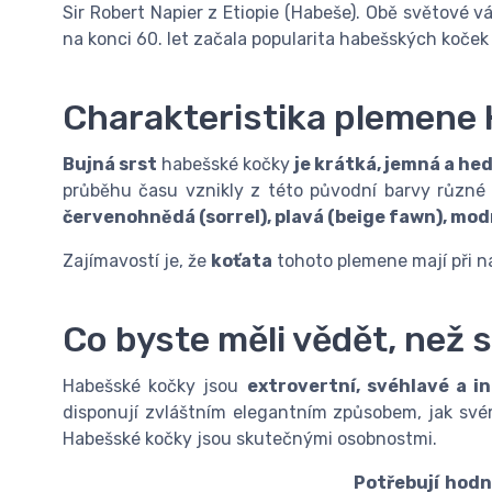
Sir Robert Napier z Etiopie (Habeše). Obě světové v
na konci 60. let začala popularita habešských koček
Charakteristika plemene
Bujná srst
habešské kočky
je krátká, jemná a he
průběhu času vznikly z této původní barvy různé j
červenohnědá (sorrel), plavá (beige fawn), mod
Zajímavostí je, že
koťata
tohoto plemene mají při n
Co byste měli vědět, než 
Habešské kočky jsou
extrovertní, svéhlavé a i
disponují zvláštním elegantním způsobem, jak svém
Habešské kočky jsou skutečnými osobnostmi.
Potřebují hodn