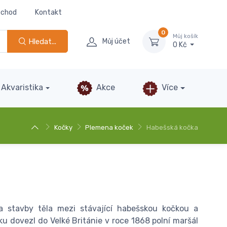
bchod
Kontakt
0
Můj košík
Hledat...
Můj účet
0 Kč
Akvaristika
Akce
Více
Kočky
Plemena koček
Habešská kočka
 stavby těla mezi stávající habešskou kočkou a
u dovezl do Velké Británie v roce 1868 polní maršál