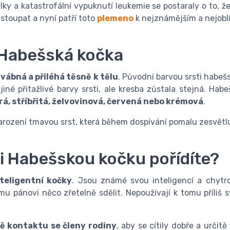
álky a katastrofální vypuknutí leukemie se postaraly o to, 
 stoupat a nyní patří toto
plemeno
k nejznámějším a nejobl
 Habešská kočka
dvábná a přiléhá těsně k tělu
. Původní barvou srsti habeš
iné přitažlivé barvy srsti, ale kresba zůstala stejná. Ha
rá, stříbřitá, želvovinová, červená nebo krémová
.
arození tmavou srst, která během dospívání pomalu zesvětlu
si Habešskou kočku pořídíte?
nteligentní kočky
. Jsou známé svou inteligencí a chytros
u pánovi něco zřetelně sdělit. Nepoužívají k tomu příliš s
ě kontaktu se členy rodiny
, aby se cítily dobře a určit