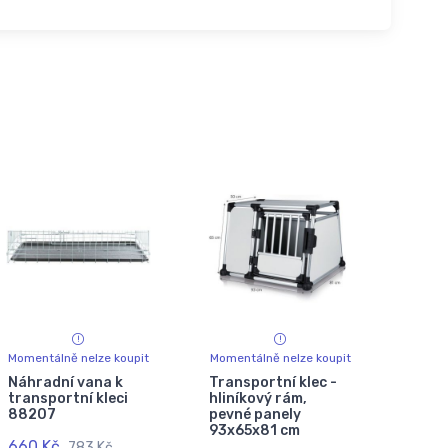
Momentálně nelze koupit
Momentálně nelze koupit
Náhradní vana k
Transportní klec -
transportní kleci
hliníkový rám,
88207
pevné panely
93x65x81 cm
660 Kč
783 Kč