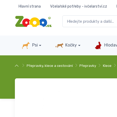
Hlavní strana
Včelařské potřeby - ivčelarství.cz
Psi
Kočky
Hlodav
Přepravky, klece a cestování
Přepravky
Klece