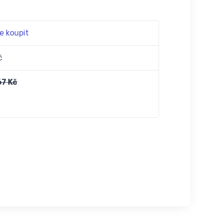
e koupit
č
67 Kč