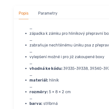
Popis
Parametry
_
západka k zámku pro hliníkový přepravní bo
_
zabraňuje nechtěnému úniku psa z přepra
_
vylepšení možné i pro již zakoupené boxy
_
vhodná ke kódu:
39335-39338, 39340-39
_
materiál:
hliník
_
rozměry:
5 × 8 × 2 cm
_
barva:
stříbrná