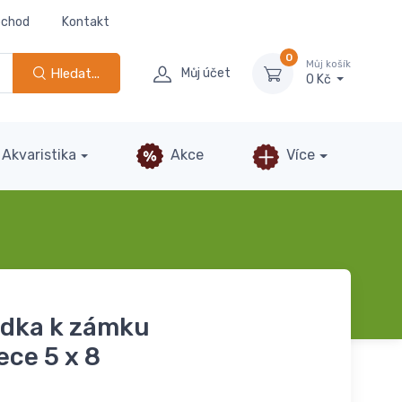
bchod
Kontakt
0
Můj košík
Hledat...
Můj účet
0 Kč
Akvaristika
Akce
Více
adka k zámku
ece 5 x 8