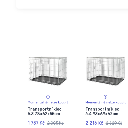
Momentálně nelze koupit
Momentálně nelze koupit
Transportní klec
Transportní klec
č.3 78x62x55cm
č.4 93x69x62cm
1 757 Kč
2 216 Kč
2 085 Kč
2 629 Kč