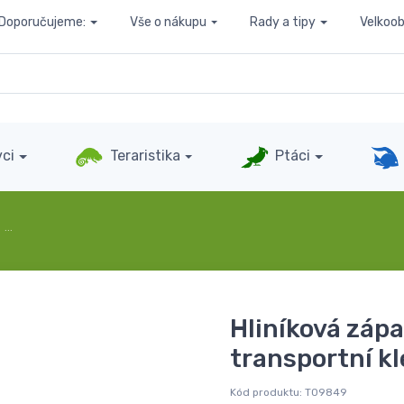
Doporučujeme:
Vše o nákupu
Rady a tipy
Velkoo
ci
Teraristika
Ptáci
…
Hliníková záp
transportní kl
Kód produktu:
T09849