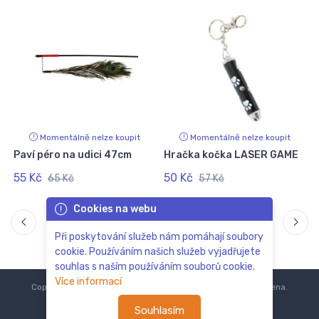
Momentálně nelze koupit
Momentálně nelze koupit
Paví péro na udici 47cm
Hračka kočka LASER GAME
D
55 Kč
50 Kč
65 Kč
57 Kč
Cookies na webu
Při poskytování služeb nám pomáhají soubory
cookie. Používáním našich služeb vyjadřujete
souhlas s naším používáním souborů cookie.
Více informací
Copyright © 2018-2024
ZoOo.cz®
Všechna práva vyhrazena.
Souhlasím