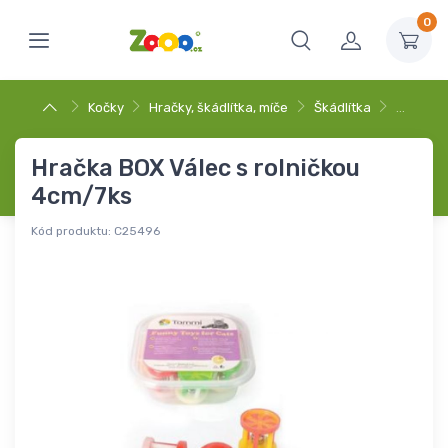
0
Kočky
Hračky, škádlítka, míče
Škádlítka
…
Hračka BOX Válec s rolničkou
4cm/7ks
Kód produktu:
C25496