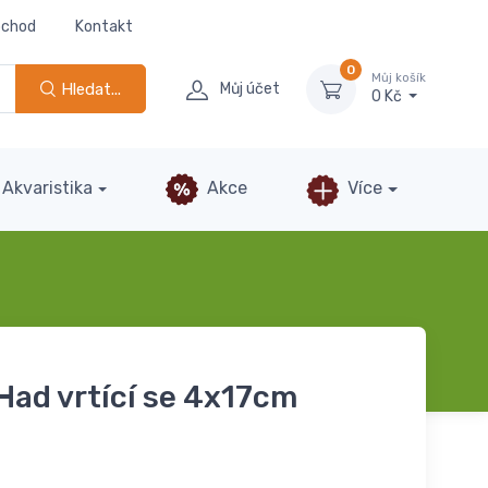
bchod
Kontakt
0
Můj košík
Hledat...
Můj účet
0 Kč
Akvaristika
Akce
Více
Had vrtící se 4x17cm