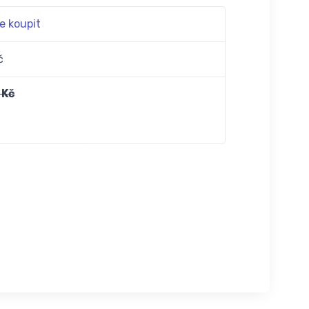
e koupit
č
 Kč