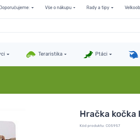
Doporučujeme:
Vše o nákupu
Rady a tipy
Velkoo
ci
Teraristika
Ptáci
Hračka kočka 
Kód produktu:
C05957