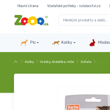
Hlavní strana
Včelařské potřeby - ivčelarství.cz
Psi
Kočky
Hlodav
Kočky
Hračky, škádlítka, míče
Zvířata
…