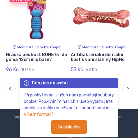
Momentálně nelze koupit
Momentálně nelze koupit
Hračka pes kost BONE tvrdá
Antibakteriální dentální
guma 12cm mix barev
kost s vůní slaniny HipHo
96 Kč
53 Kč
107 Kč
62 Kč
Cookies na webu
Při poskytování služeb nám pomáhají soubory
cookie. Používáním našich služeb vyjadřujete
souhlas s naším používáním souborů cookie.
Více informací
Copyright © 2018-2024
ZoOo.cz®
Všechna práva vyhrazena.
Souhlasím