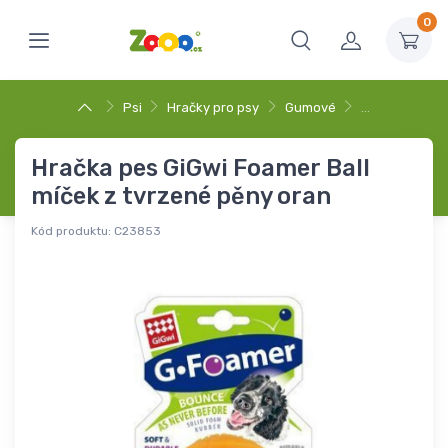
0
Psi
Hračky pro psy
Gumové
…
Hračka pes GiGwi Foamer Ball
míček z tvrzené pěny oran
Kód produktu:
C23853