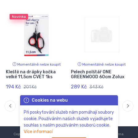
Novinka
Momentálně nelze koupit
Momentálně nelze koupit
Kleště na drápky kočka
Pelech polštář ONE
velké 11,5cm CVET 1ks
GREENWOOD 60cm Zolux
194 Kč
289 Kč
201 Kč
343 Kč
Cookies na webu
Při poskytování služeb nám pomáhají soubory
cookie. Používáním našich služeb vyjadřujete
souhlas s naším používáním souborů cookie.
Více informací
Copyright © 2018-2024
ZoOo.cz®
Všechna práva vyhrazena.