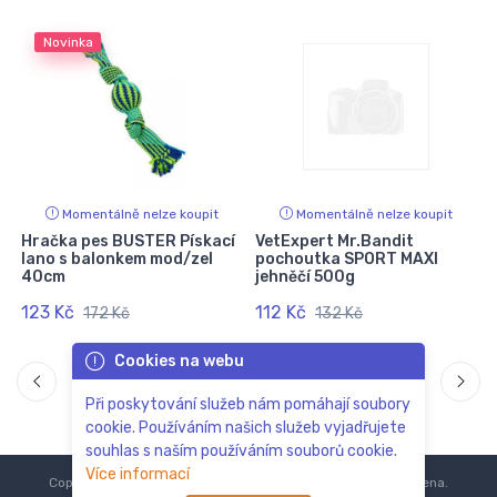
Novinka
Momentálně nelze koupit
Momentálně nelze koupit
Hračka pes BUSTER Pískací
VetExpert Mr.Bandit
ý
lano s balonkem mod/zel
pochoutka SPORT MAXI
40cm
jehněčí 500g
123 Kč
112 Kč
172 Kč
132 Kč
Cookies na webu
Při poskytování služeb nám pomáhají soubory
cookie. Používáním našich služeb vyjadřujete
souhlas s naším používáním souborů cookie.
Více informací
Copyright © 2018-2024
ZoOo.cz®
Všechna práva vyhrazena.