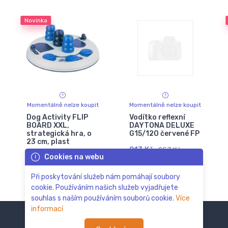
Novinka
Momentálně nelze koupit
Momentálně nelze koupit
Dog Activity FLIP
Vodítko reflexní
BOARD XXL,
DAYTONA DELUXE
strategická hra, o
G15/120 červené FP
23 cm, plast
213 Kč
253 Kč
Cookies na webu
301 Kč
357 Kč
Při poskytování služeb nám pomáhají soubory
cookie. Používáním našich služeb vyjadřujete
souhlas s naším používáním souborů cookie.
Více
informací