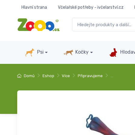
Hlavní strana
Včelařské potřeby - ivčelarství.cz
Psi
Kočky
Hlodav
Domů
Eshop
Více
Připravujeme
…