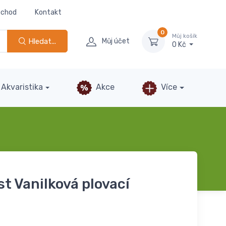
bchod
Kontakt
0
Můj košík
Hledat...
Můj účet
0 Kč
Akvaristika
Akce
Více
t Vanilková plovací