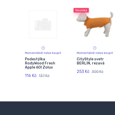
Novinka
Momentálně nelze koupit
Momentálně nelze koupit
Podestýlka
CityStyle svetr
RodyWood Fresh
BERLIN, rezavá
Apple 60l Zolux
253 Kč
300 Kč
116 Kč
137 Kč