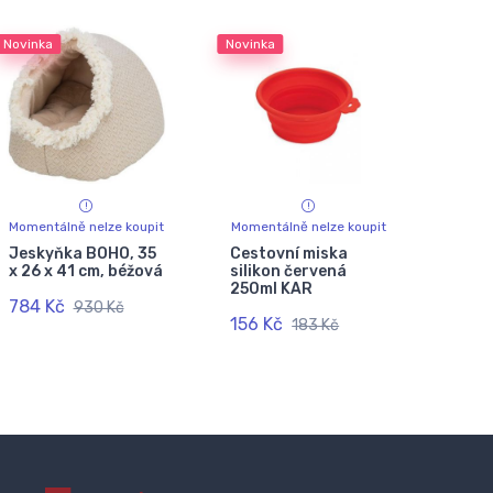
Novinka
Novinka
Momentálně nelze koupit
Momentálně nelze koupit
Jeskyňka BOHO, 35
Cestovní miska
x 26 x 41 cm, béžová
silikon červená
250ml KAR
784 Kč
930 Kč
156 Kč
183 Kč