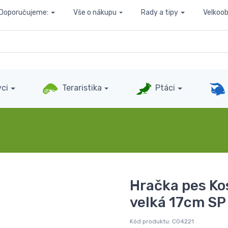
Doporučujeme:
Vše o nákupu
Rady a tipy
Velkoo
ci
Teraristika
Ptáci
Hračka pes Kos
velká 17cm SP
Kód produktu:
C04221