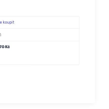
e koupit
č
70 Kč