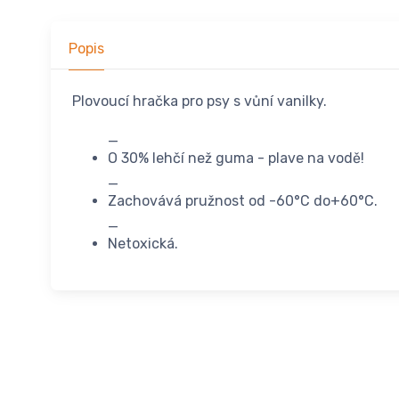
Popis
Plovoucí hračka pro psy s vůní vanilky.
_
O 30% lehčí než guma - plave na vodě!
_
Zachovává pružnost od -60°C do+60°C.
_
Netoxická.