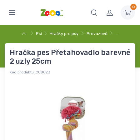
0
Psi
Hračky pro psy
Provazové
…
Hračka pes Přetahovadlo barevné
2 uzly 25cm
Kód produktu:
C08023