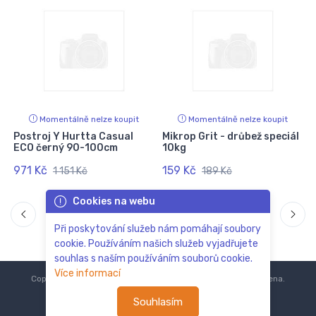
Momentálně nelze koupit
Momentálně nelze koupit
Postroj Y Hurtta Casual
Mikrop Grit - drůbež speciál
ECO černý 90-100cm
10kg
971 Kč
159 Kč
1 151 Kč
189 Kč
Cookies na webu
Při poskytování služeb nám pomáhají soubory
cookie. Používáním našich služeb vyjadřujete
souhlas s naším používáním souborů cookie.
Více informací
Copyright © 2018-2024
ZoOo.cz®
Všechna práva vyhrazena.
Souhlasím