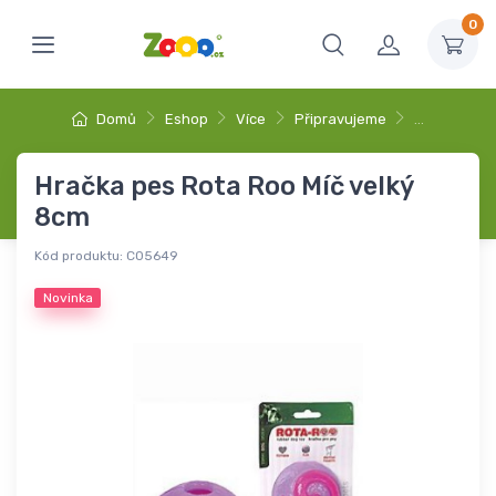
0
Domů
Eshop
Více
Připravujeme
…
Hračka pes Rota Roo Míč velký
8cm
Kód produktu:
C05649
Novinka