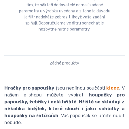
tím, že někteří dodavatelé nemají zadané
parametry u výrobku uvedeny a z tohoto důvodu
je filtr nedokáže zobrazit, ikdyž vaše zadání
splňují. Doporučujeme ve filtru ponechat je
nezbytně nutné parametry.
Žádné produkty
Hračky pro papoušky
jsou nedílnou součástí
klece
. V
našem e-shopu můžete vybírat
houpačky pro
papoušky, žebříky i celá hřiště
.
Hřiště se skládají z
několika bidýlek, které slouží i jako schůdky a
houpačky na řetízcích
. Váš papoušek se určitě nudit
nebude.