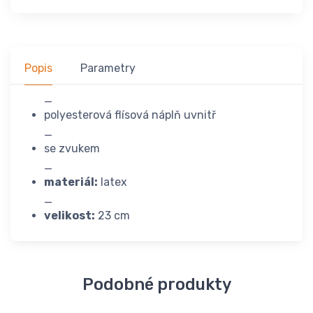
Popis
Parametry
_
polyesterová flísová náplň uvnitř
_
se zvukem
_
materiál:
latex
_
velikost:
23 cm
Podobné produkty