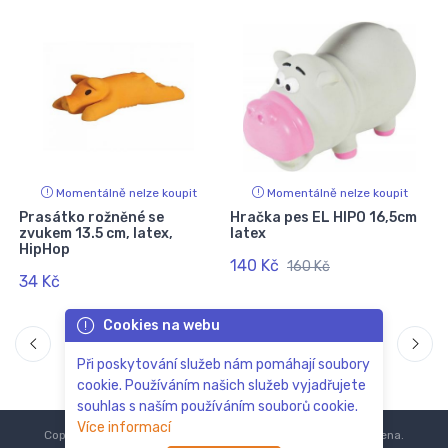
Momentálně nelze koupit
Momentálně nelze koupit
Prasátko rožněné se
Hračka pes EL HIPO 16,5cm
zvukem 13.5 cm, latex,
latex
HipHop
140 Kč
160 Kč
34 Kč
Cookies na webu
Při poskytování služeb nám pomáhají soubory
cookie. Používáním našich služeb vyjadřujete
souhlas s naším používáním souborů cookie.
Více informací
Copyright © 2018-2024
ZoOo.cz®
Všechna práva vyhrazena.