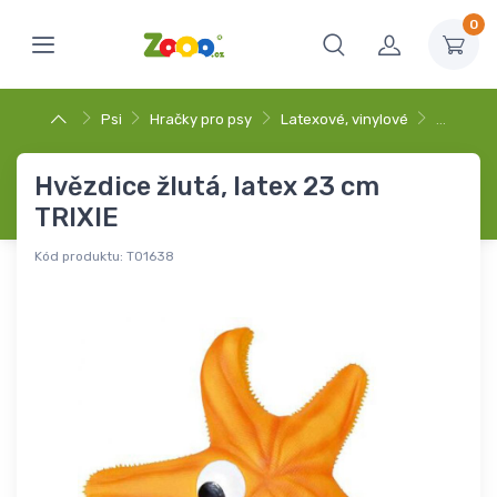
0
Psi
Hračky pro psy
Latexové, vinylové
…
Hvězdice žlutá, latex 23 cm
TRIXIE
Kód produktu:
T01638