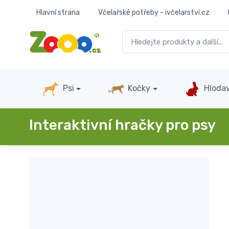
Hlavní strana
Včelařské potřeby - ivčelarství.cz
Psi
Kočky
Hlodav
Interaktivní hračky pro psy