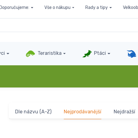
Doporučujeme:
Vše o nákupu
Rady a tipy
Velkoo
ci
Teraristika
Ptáci
Dle názvu (A-Z)
Nejprodávanější
Nejdražší