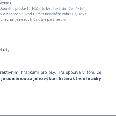
azníku,
 žádného produktu. Může to být také tím, že někteří
 z tohoto důvodu je filtr nedokáže zobrazit, ikdyž
u ponechat je nezbytně nutné parametry.
odukty
raktivními hračkami pro psy. Hra spočívá v tom, že
ý je odměnou za jeho výkon
.
Interaktivní hračky