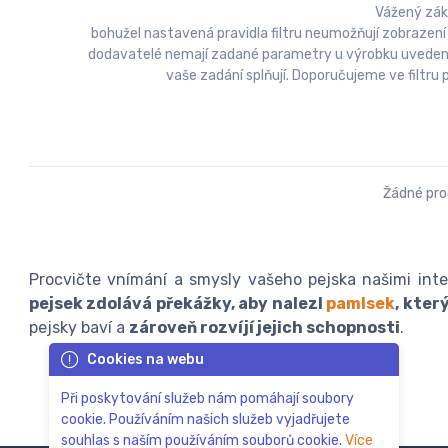
Vážený zák
bohužel nastavená pravidla filtru neumožňují zobrazení
dodavatelé nemají zadané parametry u výrobku uvedeny a
vaše zadání splňují. Doporučujeme ve filtr
Žádné pr
Procvičte vnímání a smysly vašeho pejska našimi inte
pejsek zdolává překážky, aby nalezl
pamlsek
, kter
pejsky baví a
zároveň rozvíjí jejich schopnosti
.
Cookies na webu
Při poskytování služeb nám pomáhají soubory
cookie. Používáním našich služeb vyjadřujete
souhlas s naším používáním souborů cookie.
Více