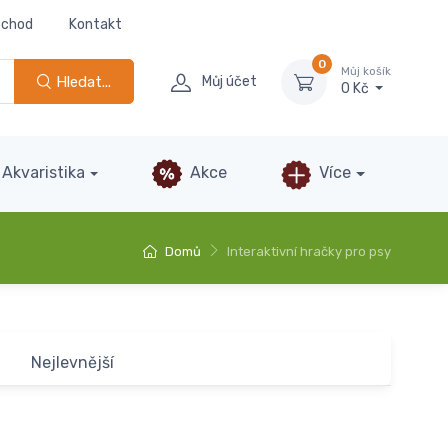
bchod
Kontakt
0
Můj košík
Hledat...
Můj účet
0 Kč
Akvaristika
Akce
Více
Domů
Interaktivní hračky pro psy
Nejlevnější