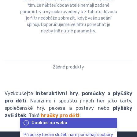
tím, že někteří dodavatelé nemají zadané
parametry u výrobku uvedeny a z tohoto důvodu
je filtr nedokáže zobrazit, ikdyž vaše zadání
splňují. Doporučujeme ve filtru ponechat je
nezbytně nutné parametry.
Žádné produkty
Vyzkoušejte
interaktivní hry
,
pomůcky a plyšáky
pro děti
. Nabízíme i spoustu jiných her jako karty,
společenské hry, pexesa a postavy nebo
plyšáky
zvířátek
. Také
hračky pro děti
.
Cookies na webu
Při poskytování služeb nám pomáhají soubory