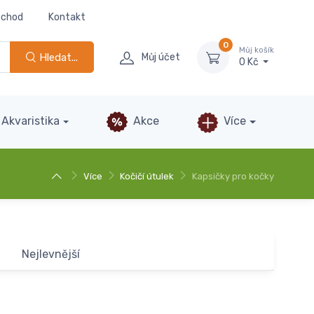
bchod
Kontakt
0
Můj košík
Hledat...
Můj účet
0 Kč
Akvaristika
Akce
Více
Více
Kočičí útulek
Kapsičky pro kočky
Nejlevnější