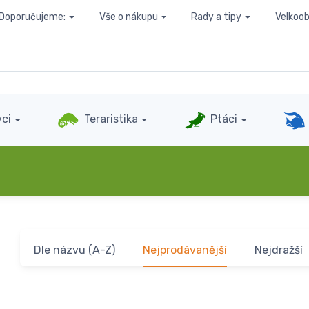
Doporučujeme:
Vše o nákupu
Rady a tipy
Velkoo
ci
Teraristika
Ptáci
Dle názvu (A-Z)
Nejprodávanější
Nejdražší