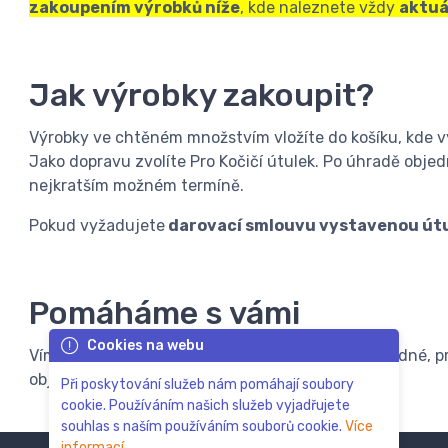
zakoupením výrobků níže
, kde naleznete vždy
aktuá
Jak výrobky zakoupit?
Výrobky ve chtěném množstvím vložíte do košíku, kde v
Jako dopravu zvolíte Pro Kočičí útulek. Po úhradě objed
nejkratším možném termíně.
Pokud vyžadujete
darovací smlouvu vystavenou út
Pomáháme s vámi
Cookies na webu
Víme, že 1. Kočičí útulek na Vysočině to nemá snadné, p
objednávce
dáme útulku vždy něco navíc
.
Při poskytování služeb nám pomáhají soubory
cookie. Používáním našich služeb vyjadřujete
souhlas s naším používáním souborů cookie.
Více
informací