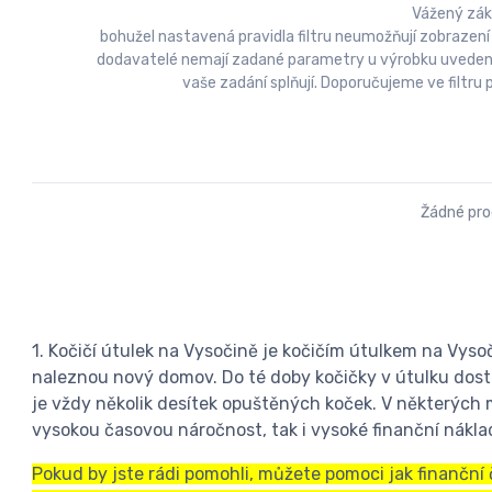
Vážený zák
bohužel nastavená pravidla filtru neumožňují zobrazení
dodavatelé nemají zadané parametry u výrobku uvedeny a
vaše zadání splňují. Doporučujeme ve filtr
Žádné pr
1. Kočičí útulek na Vysočině je kočičím útulkem na Vysoč
naleznou nový domov. Do té doby kočičky v útulku dosta
je vždy několik desítek opuštěných koček. V některých 
vysokou časovou náročnost, tak i vysoké finanční náklad
Pokud by jste rádi pomohli, můžete pomoci jak finanční