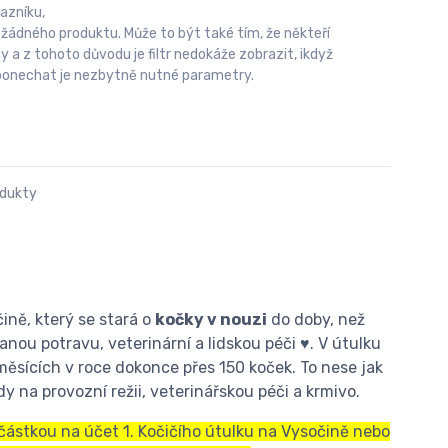
azníku,
 žádného produktu. Může to být také tím, že někteří
 z tohoto důvodu je filtr nedokáže zobrazit, ikdyž
u ponechat je nezbytně nutné parametry.
odukty
ině, který se stará o
kočky v nouzi
do doby, než
nou potravu, veterinární a lidskou péči ♥. V útulku
měsících v roce dokonce přes 150 koček. To nese jak
y na provozní režii, veterinářskou péči a krmivo.
 částkou na účet 1. Kočičího útulku na Vysočině nebo