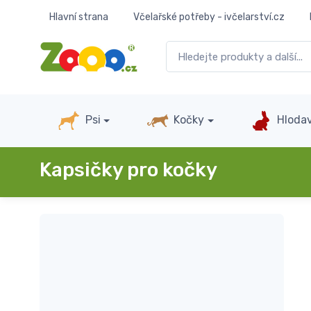
Hlavní strana
Včelařské potřeby - ivčelarství.cz
Psi
Kočky
Hlodav
Kapsičky pro kočky