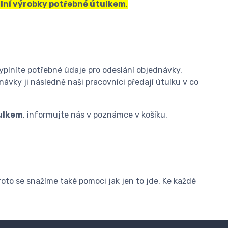
lní výrobky potřebné útulkem
.
yplníte potřebné údaje pro odeslání objednávky.
návky ji následně naši pracovníci předají útulku v co
ulkem
, informujte nás v poznámce v košíku.
roto se snažíme také pomoci jak jen to jde. Ke každé