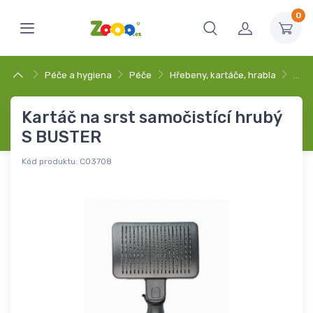
0
Péče a hygiena
Péče
Hřebeny, kartáče, hrabla
…
Kartáč na srst samočistící hrubý
S BUSTER
Kód produktu:
C03708