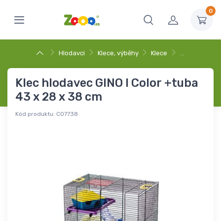
0
Hlodavci
Klece, výběhy
Klece
…
Klec hlodavec GINO I Color +tuba
43 x 28 x 38 cm
Kód produktu:
C07738