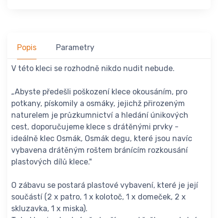
Popis
Parametry
V této kleci se rozhodně nikdo nudit nebude.
„Abyste předešli poškození klece okousáním, pro
potkany, pískomily a osmáky, jejichž přirozeným
naturelem je průzkumnictví a hledání únikových
cest, doporučujeme klece s drátěnými prvky -
ideálně klec Osmák, Osmák degu, které jsou navíc
vybavena drátěným roštem bránícím rozkousání
plastových dílů klece."
O zábavu se postará plastové vybavení, které je její
součástí (2 x patro, 1 x kolotoč, 1 x domeček, 2 x
skluzavka, 1 x miska).