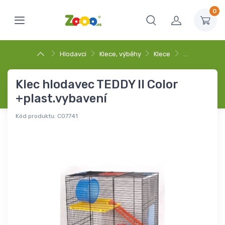
0
Hlodavci
Klece, výběhy
Klece
…
Klec hlodavec TEDDY II Color
+plast.vybavení
Kód produktu:
C07741