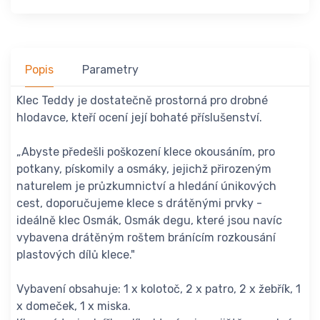
Popis
Parametry
Klec Teddy je dostatečně prostorná pro drobné
hlodavce, kteří ocení její bohaté příslušenství.
„Abyste předešli poškození klece okousáním, pro
potkany, pískomily a osmáky, jejichž přirozeným
naturelem je průzkumnictví a hledání únikových
cest, doporučujeme klece s drátěnými prvky -
ideálně klec Osmák, Osmák degu, které jsou navíc
vybavena drátěným roštem bránícím rozkousání
plastových dílů klece."
Vybavení obsahuje: 1 x kolotoč, 2 x patro, 2 x žebřík, 1
x domeček, 1 x miska.