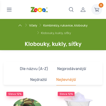
0
Včely
Kombinézy, rukavice, klobouky
Klobouky, kukly, síťky
Klobouky, kukly, síťky
Dle názvu (A-Z)
Nejprodávanější
Nejdražší
Nejlevnější
Sleva
12%
Sleva
12%