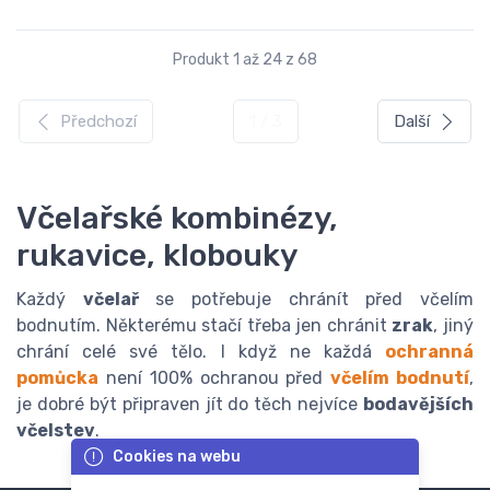
Produkt 1 až 24 z 68
Předchozí
1 / 3
Další
Včelařské kombinézy,
rukavice, klobouky
Každý
včelař
se potřebuje chránít před včelím
bodnutím. Některému stačí třeba jen chránit
zrak
, jiný
chrání celé své tělo. I když ne každá
ochranná
pomůcka
není 100% ochranou před
včelím bodnutí
,
je dobré být připraven jít do těch nejvíce
bodavějších
včelstev
.
Cookies na webu