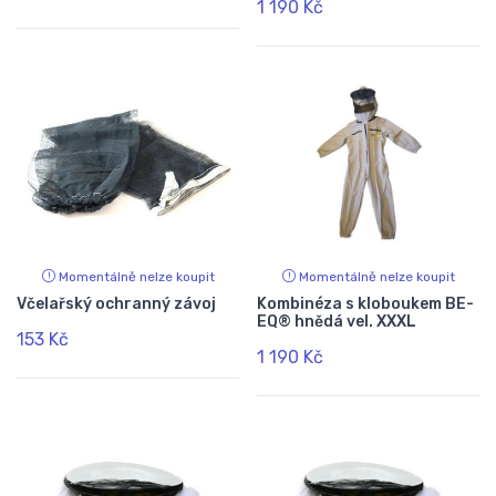
1 190 Kč
Momentálně nelze koupit
Momentálně nelze koupit
Včelařský ochranný závoj
Kombinéza s kloboukem BE-
EQ® hnědá vel. XXXL
153 Kč
1 190 Kč