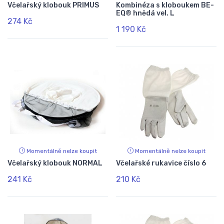
Včelařský klobouk PRIMUS
Kombinéza s kloboukem BE-
EQ® hnědá vel. L
274 Kč
1 190 Kč
Momentálně nelze koupit
Momentálně nelze koupit
Včelařský klobouk NORMAL
Včelařské rukavice číslo 6
241 Kč
210 Kč