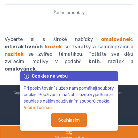
Žádné produkty
Vyberte si s široké nabídky
omalovánek
,
interaktivních
knížek
se zvířátky a samolepkami a
razítek
se zvířecí tématikou. Potěšte své děti
zvířecími motivy v podobě
knih
, razítek a
omalovánek
.
Cookies na webu
Při poskytování služeb nám pomáhají soubory
Copyright © 2018-2024
ZoOo.cz®
Všechna práva vyhrazena.
cookie. Používáním našich služeb vyjadřujete
souhlas s naším používáním souborů cookie.
Více informací
Souhlasím
Filtrovat produkty