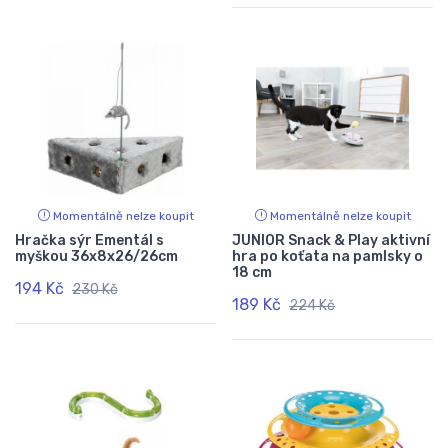
Momentálně nelze koupit
Momentálně nelze koupit
Hračka sýr Ementál s
JUNIOR Snack & Play aktivní
myškou 36x8x26/26cm
hra po koťata na pamlsky o
18 cm
194 Kč
230 Kč
189 Kč
224 Kč