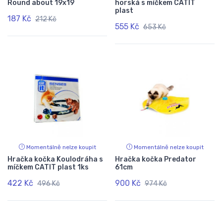
Round about 19x19
horská s míčkem CATIT
plast
187 Kč
212 Kč
555 Kč
653 Kč
Momentálně nelze koupit
Momentálně nelze koupit
Hračka kočka Koulodráha s
Hračka kočka Predator
míčkem CATIT plast 1ks
61cm
422 Kč
900 Kč
496 Kč
974 Kč