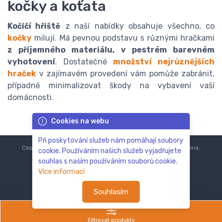
kočky a koťata
Kočičí hřiště
z naší nabídky obsahuje všechno, co
kočky
milují. Má pevnou podstavu s různými hračkami
z příjemného materiálu, v pestrém barevném
vyhotovení
. Dostatečné
množství nejrůznějších
hraček
v zajímavém provedení vám pomůže zabránit,
případně minimalizovat škody na vybavení vaší
domácnosti.
Cookies na webu
Při poskytování služeb nám pomáhají soubory
Copyright © 2018-2024
ZoOo.cz®
Všechna práva vyhrazena.
cookie. Používáním našich služeb vyjadřujete
souhlas s naším používáním souborů cookie.
Více informací
Souhlasím
Filtrovat produkty