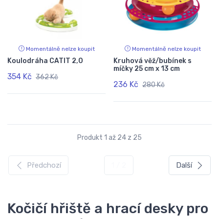
Momentálně nelze koupit
Momentálně nelze koupit
Koulodráha CATIT 2,0
Kruhová věž/bubínek s
míčky 25 cm x 13 cm
354 Kč
362 Kč
236 Kč
280 Kč
Produkt 1 až 24 z 25
Předchozí
1 / 2
Další
Kočičí hřiště a hrací desky pro