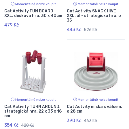
Momentálně nelze koupit
Momentálně nelze koupit
Cat Activity FUN BOARD
Cat Activity SNACK HIVE
XXL, desková hra, 30 x 40cm
XXL, úl - strategická hra, o
35
479 Kč
443 Kč
526 Kč
Momentálně nelze koupit
Momentálně nelze koupit
Cat Activity TURN AROUND,
Cat Actvity miska s válcem,
strategická hra, 22 x 33 x 18
o 28 cm
cm
390 Kč
463 Kč
354 Kč
420 Kč