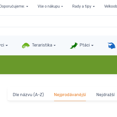
Doporučujeme:
Vše o nákupu
Rady a tipy
Velkoo
ci
Teraristika
Ptáci
Dle názvu (A-Z)
Nejprodávanější
Nejdražší