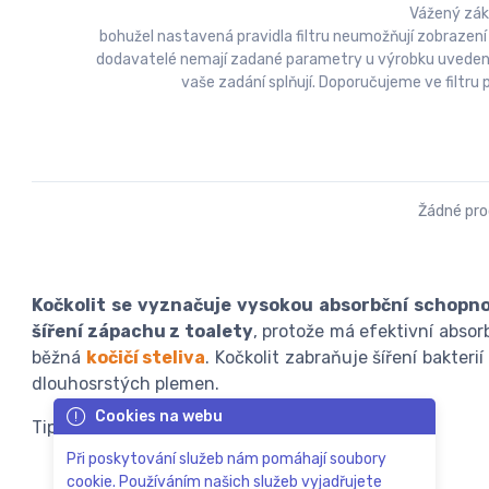
Vážený zák
bohužel nastavená pravidla filtru neumožňují zobrazení
dodavatelé nemají zadané parametry u výrobku uvedeny a
vaše zadání splňují. Doporučujeme ve filtr
Žádné pr
Kočkolit se vyznačuje vysokou absorbční schopnos
šíření zápachu z toalety
, protože má efektivní absor
běžná
kočičí steliva
. Kočkolit zabraňuje šíření bakterií
dlouhosrstých plemen.
Cookies na webu
Tip:
Kočičí záchod
bez steliva a zápachu.
Při poskytování služeb nám pomáhají soubory
cookie. Používáním našich služeb vyjadřujete