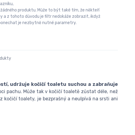
azníku,
 žádného produktu. Může to být také tím, že někteří
 z tohoto důvodu je filtr nedokáže zobrazit, ikdyž
u ponechat je nezbytně nutné parametry.
odukty
tí, udržuje kočičí toaletu suchou a zabraňuje
bci pachu. Může tak v kočičí toaletě zůstat déle, než
 z kočičí toalety, je bezprašný a neulpívá na srsti ani