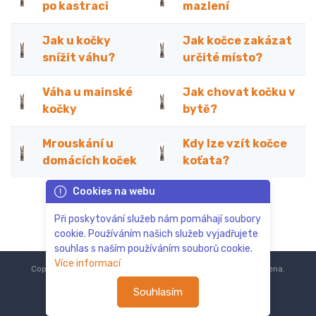
po kastraci
mazlení
Jak u kočky
Jak kočce zakázat
snížit váhu?
určité místo?
Váha u mainské
Jak chovat kočku v
kočky
bytě?
Mrouskání u
Kdy lze vzít kočce
domácích koček
koťata?
Cookies na webu
Při poskytování služeb nám pomáhají soubory
cookie. Používáním našich služeb vyjadřujete
souhlas s naším používáním souborů cookie.
Více informací
Copyright © 2018-2024
ZoOo.cz®
Všechna práva vyhrazena.
Souhlasím