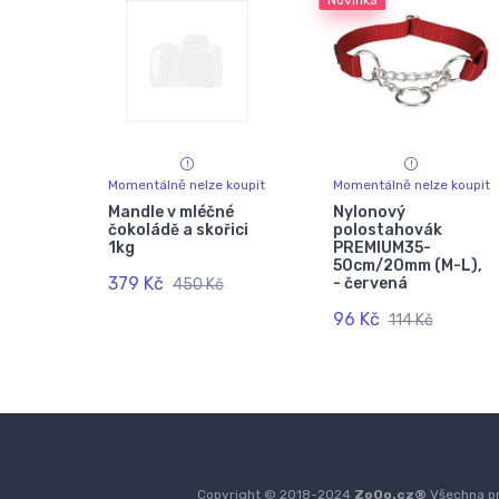
Novinka
Momentálně nelze koupit
Momentálně nelze koupit
Mandle v mléčné
Nylonový
čokoládě a skořici
polostahovák
1kg
PREMIUM35-
50cm/20mm (M-L),
379 Kč
- červená
450 Kč
96 Kč
114 Kč
Copyright © 2018-2024
ZoOo.cz®
Všechna pr