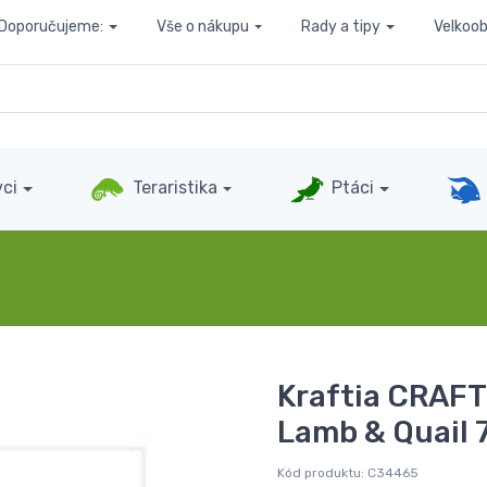
Doporučujeme:
Vše o nákupu
Rady a tipy
Velkoo
ci
Teraristika
Ptáci
Kraftia CRAF
Lamb & Quail 
Kód produktu:
C34465