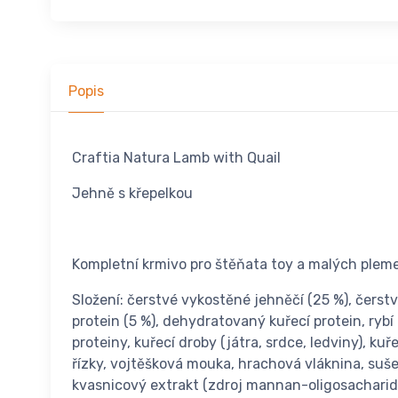
Popis
Craftia Natura Lamb with Quail
Jehně s křepelkou
Kompletní krmivo pro štěňata toy a malých plemen
Složení: čerstvé vykostěné jehněčí (25 %), čerst
protein (5 %), dehydratovaný kuřecí protein, rybí
proteiny, kuřecí droby (játra, srdce, ledviny), 
řízky, vojtěšková mouka, hrachová vláknina, sušen
kvasnicový extrakt (zdroj mannan-oligosacharidů