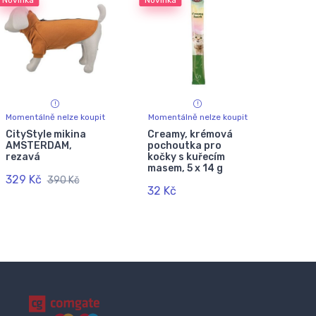
Novinka
Novinka
Momentálně nelze koupit
Momentálně nelze koupit
CityStyle mikina
Creamy, krémová
AMSTERDAM,
pochoutka pro
rezavá
kočky s kuřecím
masem, 5 x 14 g
329 Kč
390 Kč
32 Kč