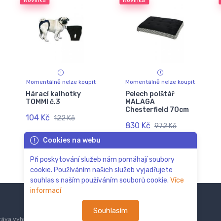
Novinka
Novinka
Momentálně nelze koupit
Momentálně nelze koupit
Hárací kalhotky
Pelech polštář
TOMMI č.3
MALAGA
Chesterfield 70cm
104 Kč
122 Kč
830 Kč
972 Kč
Cookies na webu
Při poskytování služeb nám pomáhají soubory
cookie. Používáním našich služeb vyjadřujete
souhlas s naším používáním souborů cookie.
Více
informací
Souhlasím
áva vyhrazena.