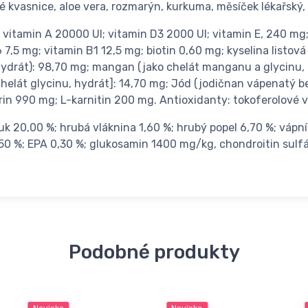
ké kvasnice, aloe vera, rozmarýn, kurkuma, měsíček lékařský,
y: vitamin A 20000 UI; vitamin D3 2000 UI; vitamin E, 240 m
7,5 mg; vitamin B1 12,5 mg; biotin 0,60 mg; kyselina listová
hydrát): 98,70 mg; mangan (jako chelát manganu a glycinu, h
helát glycinu, hydrát]: 14,70 mg; Jód (jodičnan vápenatý be
in 990 mg; L-karnitin 200 mg. Antioxidanty: tokoferolové vý
tuk 20,00 %; hrubá vláknina 1,60 %; hrubý popel 6,70 %; vápn
50 %; EPA 0,30 %; glukosamin 1400 mg/kg, chondroitin sulf
Podobné produkty