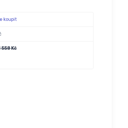
e koupit
č
1 558 Kč