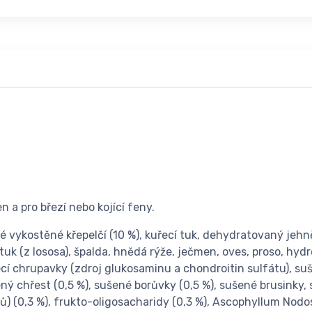
 a pro březí nebo kojící feny.
vé vykostěné křepelčí (10 %), kuřecí tuk, dehydratovaný jehn
 tuk (z lososa), špalda, hnědá rýže, ječmen, oves, proso, hy
kuřecí chrupavky (zdroj glukosaminu a chondroitin sulfátu), 
ý chřest (0,5 %), sušené borůvky (0,5 %), sušené brusinky, s
) (0,3 %), frukto-oligosacharidy (0,3 %), Ascophyllum Nod