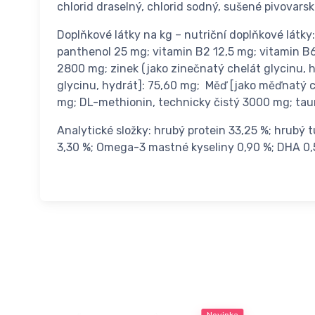
chlorid draselný, chlorid sodný, sušené pivovars
Doplňkové látky na kg – nutriční doplňkové látk
panthenol 25 mg; vitamin B2 12,5 mg; vitamin B6 
2800 mg; zinek (jako zinečnatý chelát glycinu, 
glycinu, hydrát]: 75,60 mg; Měď [jako měďnatý c
mg; DL-methionin, technicky čistý 3000 mg; taur
Analytické složky: hrubý protein 33,25 %; hrubý 
3,30 %; Omega-3 mastné kyseliny 0,90 %; DHA 0,