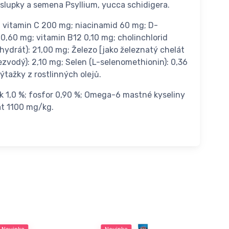
 slupky a semena Psyllium, yucca schidigera.
g; vitamin C 200 mg; niacinamid 60 mg; D-
 0,60 mg; vitamin B12 0,10 mg; cholinchlorid
ydrát): 21,00 mg; Železo [jako železnatý chelát
zvodý): 2,10 mg; Selen (L-selenomethionin): 0,36
tažky z rostlinných olejů.
ík 1,0 %; fosfor 0,90 %; Omega-6 mastné kyseliny
át 1100 mg/kg.