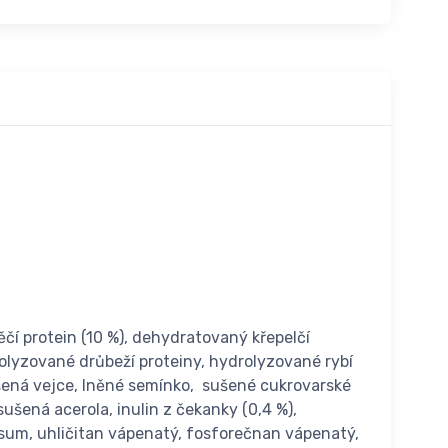
ěčí protein (10 %), dehydratovaný křepelčí
drolyzované drůbeží proteiny, hydrolyzované rybí
sušená vejce, lněné semínko, sušené cukrovarské
ušená acerola, inulin z čekanky (0,4 %),
osum, uhličitan vápenatý, fosforečnan vápenatý,