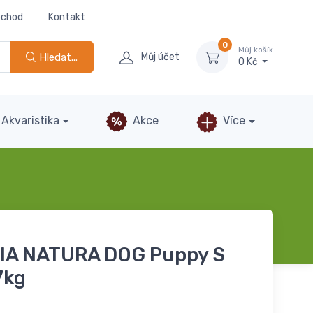
bchod
Kontakt
0
Můj košík
Hledat...
Můj účet
0 Kč
Akvaristika
Akce
Více
TIA NATURA DOG Puppy S
7kg