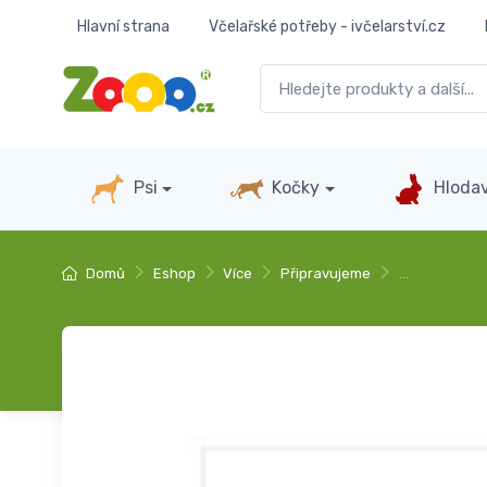
Hlavní strana
Včelařské potřeby - ivčelarství.cz
Psi
Kočky
Hlodav
Domů
Eshop
Více
Připravujeme
…