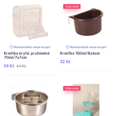
Výprodej
Momentálně nelze koupit
Momentálně nelze koupit
Krmítko kryté, průhledné
Krmítko 150ml/8x6cm
70ml/7x7cm
32 Kč
54 Kč
64 Kč
Výprodej