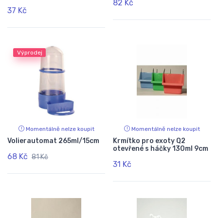
82 Kč
37 Kč
Výprodej
Momentálně nelze koupit
Momentálně nelze koupit
Volierautomat 265ml/15cm
Krmítko pro exoty Q2
otevřené s háčky 130ml 9cm
68 Kč
81 Kč
31 Kč