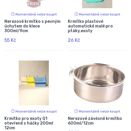
Momentálně nelze koupit
Momentálně nelze koupit
Nerezové krmítko s pevným
Krmítko plastové
úchytem do klece
automatické malé pro
300ml/9cm
ptáky,exoty
55 Kč
26 Kč
Momentálně nelze koupit
Momentálně nelze koupit
Krmítko pro exoty Q1
Nerezové závěsné krmítko
otevřené s háčky 200ml
600ml/12cm
12cm