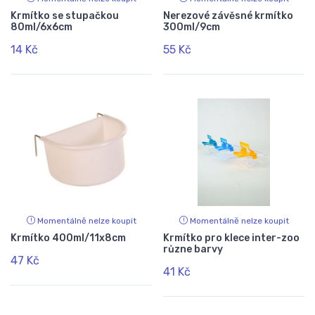
Krmítko se stupačkou
Nerezové závěsné krmítko
80ml/6x6cm
300ml/9cm
14 Kč
55 Kč
Momentálně nelze koupit
Momentálně nelze koupit
Krmítko 400ml/11x8cm
Krmítko pro klece inter-zoo
různe barvy
47 Kč
41 Kč