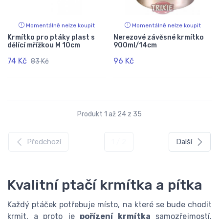
Momentálně nelze koupit
Momentálně nelze koupit
Krmítko pro ptáky plast s
Nerezové závěsné krmítko
dělící mřížkou M 10cm
900ml/14cm
74 Kč
96 Kč
83 Kč
Produkt 1 až 24 z 35
Předchozí
1 / 2
Další
Kvalitní ptačí krmítka a pítka
Každý ptáček potřebuje místo, na které se bude chodit
krmit, a proto je
pořízení krmítka
samozřejmostí.