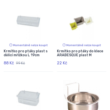
Momentálně nelze koupit
Momentálně nelze koupit
Krmítko pro ptáky plast s
Krmítko pro ptáky do klece
dělící mřížkou L 19cm
ARABESQUE plast M
88 Kč
22 Kč
99 Kč