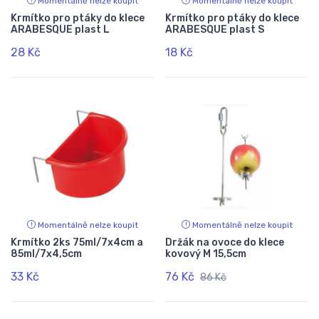
Momentálně nelze koupit
Momentálně nelze koupit
Krmítko pro ptáky do klece
Krmítko pro ptáky do klece
ARABESQUE plast L
ARABESQUE plast S
28 Kč
18 Kč
Momentálně nelze koupit
Momentálně nelze koupit
Krmítko 2ks 75ml/7x4cm a
Držák na ovoce do klece
85ml/7x4,5cm
kovový M 15,5cm
33 Kč
76 Kč
86 Kč