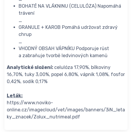
BOHATÉ NA VLÁKNINU (CELULÓZA) Napomáhá
trávení
_
GRANULE + KAROB Pomáhá udržovat zdravý
chrup
_
VHODNÝ OBSAH VÁPNÍKU Podporuje růst
a zabraňuje tvorbě ledvinových kamenů
Analytické složení:
celulóza 17,90%, bílkoviny
16,70%, tuky 3,00%, popel 6,80%, vápník 1,08%, fosfor
0,42%, sodík 0,17%
Leták:
https://www.noviko-
online.cz/imagecloud/vet/images/banners/3iN_leta
ky_znacek/Zolux_nutrimeal.pdf