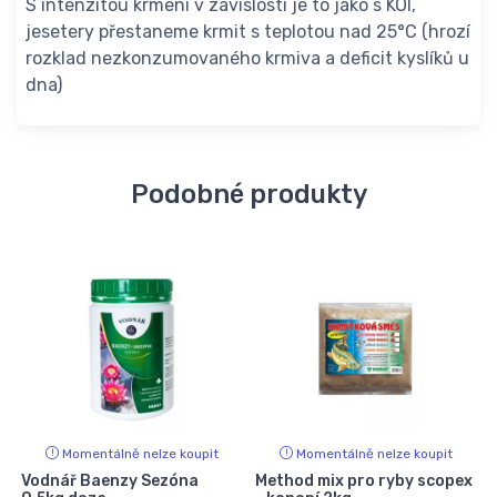
S intenzitou krmení v závislosti je to jako s KOI,
jesetery přestaneme krmit s teplotou nad 25°C (hrozí
rozklad nezkonzumovaného krmiva a deficit kyslíků u
dna)
Podobné produkty
Momentálně nelze koupit
Momentálně nelze koupit
Vodnář Baenzy Sezóna
Method mix pro ryby scopex