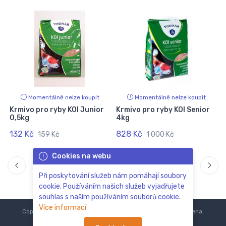
Momentálně nelze koupit
Momentálně nelze koupit
y
Krmivo pro ryby KOI Junior
Krmivo pro ryby KOI Senior
0,5kg
4kg
132 Kč
828 Kč
159 Kč
1 000 Kč
Cookies na webu
Při poskytování služeb nám pomáhají soubory
cookie. Používáním našich služeb vyjadřujete
souhlas s naším používáním souborů cookie.
Více informací
Copyright © 2018-2024
ZoOo.cz®
Všechna práva vyhrazena.