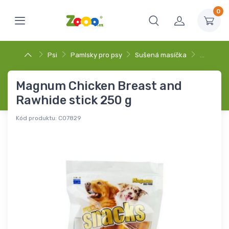
0
Psi
Pamlsky pro psy
Sušená masíčka
…
Magnum Chicken Breast and
Rawhide stick 250 g
Kód produktu:
C07829