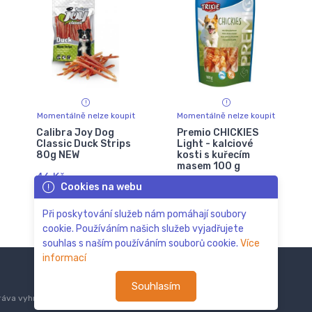
Momentálně nelze koupit
Momentálně nelze koupit
Calibra Joy Dog
Premio CHICKIES
Classic Duck Strips
Light - kalciové
80g NEW
kosti s kuřecím
masem 100 g
46 Kč
Cookies na webu
52 Kč
62 Kč
Při poskytování služeb nám pomáhají soubory
cookie. Používáním našich služeb vyjadřujete
souhlas s naším používáním souborů cookie.
Více
informací
Souhlasím
áva vyhrazena.