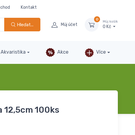
bchod
Kontakt
0
Můj košík
Hledat...
Můj účet
0 Kč
Akvaristika
Akce
Více
 12,5cm 100ks