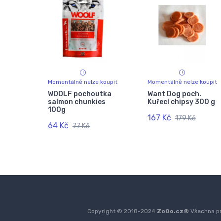
Momentálně nelze koupit
Momentálně nelze koupit
WOOLF pochoutka
Want Dog poch.
salmon chunkies
Kuřecí chipsy 300 g
100g
167 Kč
179 Kč
64 Kč
77 Kč
Copyright © 2018-2024
ZoOo.cz®
Všechna pr