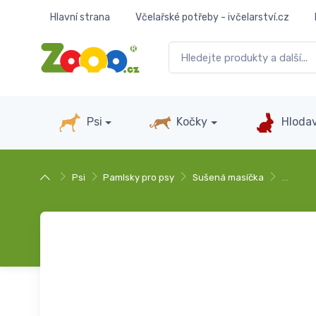
Hlavní strana
Včelařské potřeby - ivčelarství.cz
Psi
Kočky
Hlodav
Psi
Pamlsky pro psy
Sušená masíčka
…