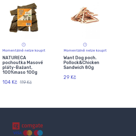
Momentálně nelze koupit
Momentálně nelze koupit
NATURECA
Want Dog poch.
pochoutka Masové
Pollock&Chicken
pláty-Bažant,
Sandwich 80g
100%maso 100g
29 Kč
104 Kč
119 Kč