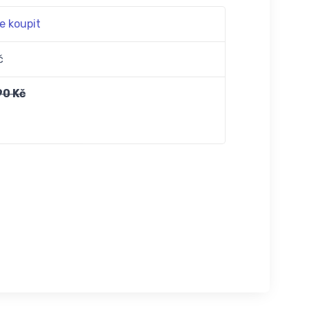
e koupit
č
90 Kč