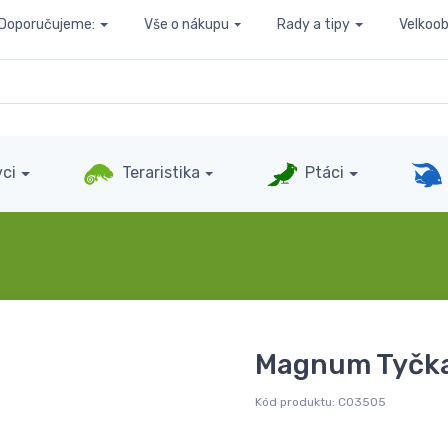
Doporučujeme:
Vše o nákupu
Rady a tipy
Velkoo
ci
Teraristika
Ptáci
Magnum Tyčka
Kód produktu:
C03505