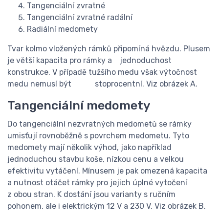
Tangenciální zvratné
Tangenciální zvratné radální
Radiální medomety
Tvar kolmo vložených rámků připomíná hvězdu. Plusem
je větší kapacita pro rámky a jednoduchost
konstrukce. V případě tužšího medu však výtočnost
medu nemusí být stoprocentní. Viz obrázek A.
Tangenciální medomety
Do tangenciální nezvratných medometů se rámky
umisťují rovnoběžně s povrchem medometu. Tyto
medomety mají několik výhod, jako například
jednoduchou stavbu koše, nízkou cenu a velkou
efektivitu vytáčení. Mínusem je pak omezená kapacita
a nutnost otáčet rámky pro jejich úplné vytočení
z obou stran. K dostání jsou varianty s ručním
pohonem, ale i elektrickým 12 V a 230 V. Viz obrázek B.