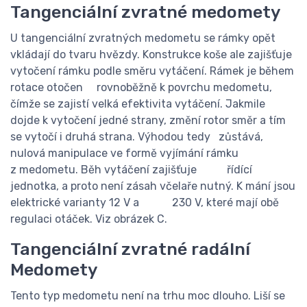
Tangenciální zvratné medomety
U tangenciální zvratných medometu se rámky opět
vkládají do tvaru hvězdy. Konstrukce koše ale zajišťuje
vytočení rámku podle směru vytáčení. Rámek je během
rotace otočen rovnoběžně k povrchu medometu,
čímže se zajistí velká efektivita vytáčení. Jakmile
dojde k vytočení jedné strany, změní rotor směr a tím
se vytočí i druhá strana. Výhodou tedy zůstává,
nulová manipulace ve formě vyjímání rámku
z medometu. Běh vytáčení zajišťuje řídící
jednotka, a proto není zásah včelaře nutný. K mání jsou
elektrické varianty 12 V a 230 V, které mají obě
regulaci otáček. Viz obrázek C.
Tangenciální zvratné radální
Medomety
Tento typ medometu není na trhu moc dlouho. Liší se