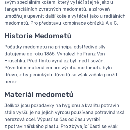
svým speciálním košem, který vytáčí stejně jako u
tangenciálních zvratných medometů, a zároveň
umožňuje upevnit další koše a vytáčet jako u radiálních
medometů. Pro představu kombinace obrázků A a C.
Historie Medometů
Počátky medometu na principu odstředivé síly
datujeme do roku 1865. Vynalezl ho Franz Von
Hruschka. Před tímto vynález byl med lisován.
Původním materiálem pro výrobu medometu bylo
dřevo, z hygienických důvodů se však začala použít
nerez.
Materiál medometů
Jelikož jsou požadavky na hygienu a kvalitu potravin
stále vyšší, je na jejich výrobu používána potravinářská
nerezová ocel. Výpusť se čas od času vyrábí
z potravinářského plastu. Pro zbývající části se však