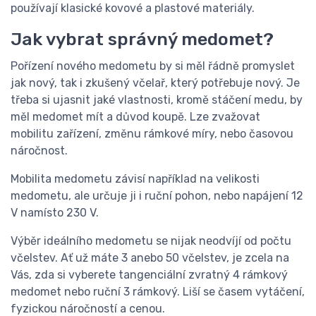
používají klasické kovové a plastové materiály.
Jak vybrat správný medomet?
Pořízení nového medometu by si měl řádně promyslet
jak nový, tak i zkušený včelař, který potřebuje nový. Je
třeba si ujasnit jaké vlastnosti, kromě stáčení medu, by
měl medomet mít a důvod koupě. Lze zvažovat
mobilitu zařízení, změnu rámkové míry, nebo časovou
náročnost.
Mobilita medometu závisí například na velikosti
medometu, ale určuje ji i ruční pohon, nebo napájení 12
V namísto 230 V.
Výběr ideálního medometu se nijak neodvíjí od počtu
včelstev. Ať už máte 3 anebo 50 včelstev, je zcela na
Vás, zda si vyberete tangenciální zvratný 4 rámkový
medomet nebo ruční 3 rámkový. Liší se časem vytáčení,
fyzickou náročností a cenou.